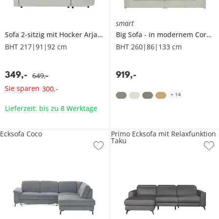
smart
Sofa 2-sitzig mit Hocker
Arjana
Big Sofa
in modernem Cord
BHT 217|91|92 cm
BHT 260|86|133 cm
349
,
-
919
,
-
649
,
-
Sie sparen
300
,
-
+
14
Lieferzeit: bis zu 8 Werktage
Ecksofa Coco
Primo Ecksofa mit Relaxfunktion
Taku