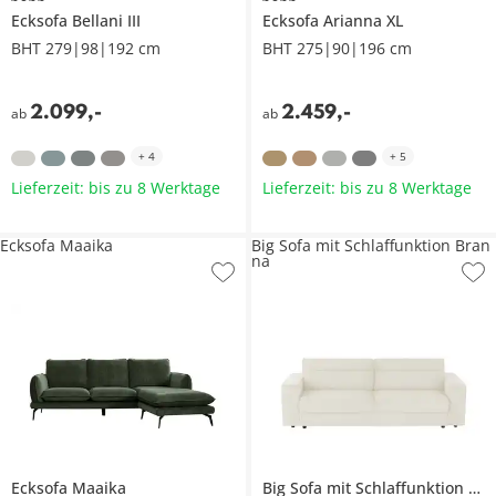
Ecksofa
Bellani III
Ecksofa
Arianna XL
BHT 279|98|192 cm
BHT 275|90|196 cm
2.099
,
-
2.459
,
-
ab
ab
+
4
+
5
Lieferzeit: bis zu 8 Werktage
Lieferzeit: bis zu 8 Werktage
Ecksofa Maaika
Big Sofa mit Schlaffunktion Bran
na
Ecksofa
Maaika
Big Sofa mit Schlaffunktion
Bra