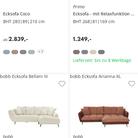
Primo
Ecksofa
Coco
Ecksofa
mit Relaxfunktion
T
BHT 283|89|210 cm
BHT 268|81|169 cm
2.839
,
-
1.249
,
-
ab
+
7
Lieferzeit: bis zu 8 Werktage
bobb Ecksofa Bellani III
bobb Ecksofa Arianna XL
bobb
bobb