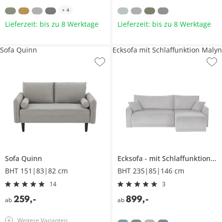
+
4
Lieferzeit: bis zu 8 Werktage
Lieferzeit: bis zu 8 Werktage
Sofa Quinn
Ecksofa mit Schlaffunktion Malyn
Sofa
Quinn
Ecksofa
mit Schlaffunktion
M
BHT 151|83|82 cm
BHT 235|85|146 cm
14
3
259
,
-
899
,
-
ab
ab
Weitere Varianten