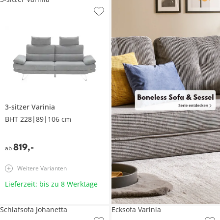
3-sitzer
Varinia
BHT 228|89|106 cm
819
,
-
ab
Weitere Varianten
Lieferzeit: bis zu 8 Werktage
Schlafsofa Johanetta
Ecksofa Varinia