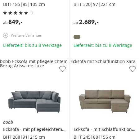
BHT 185|85|105 cm
BHT 320|97|221 cm
1
849
,
-
2.689
,
-
ab
ab
Weitere Varianten
Lieferzeit: bis zu 8 Werktage
Lieferzeit: bis zu 8 Werktage
bobb Ecksofa mit pflegeleichtem
Ecksofa mit Schlaffunktion Xara
Bezug Arissa de Luxe
bobb
Ecksofa
mit pflegeleichtem Bezug
Ecksofa
Arissa de Luxe
mit Schlaffunktion
X
BHT 268|91|215 cm
BHT 245|88|156 cm