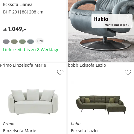
Ecksofa
Lianea
BHT 291|86|208 cm
1.049
,
-
ab
+
28
Lieferzeit: bis zu 8 Werktage
Primo Einzelsofa Marie
bobb Ecksofa Lazlo
Primo
bobb
Einzelsofa
Marie
Ecksofa
Lazlo