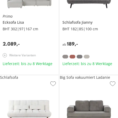
Primo
Ecksofa
Lisa
Schlafsofa
Jianny
BHT 302|97|167 cm
BHT 182|85|100 cm
2.089
,
-
189
,
-
ab
Weitere Varianten
Lieferzeit: bis zu 8 Werktage
Lieferzeit: bis zu 8 Werktage
Schlafsofa
Big Sofa vakuumiert Ladanie