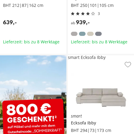
BHT 212|87|162 cm
BHT 250|101|105 cm
3
639
,
-
939
,
-
ab
Lieferzeit: bis zu 8 Werktage
Lieferzeit: bis zu 8 Werktage
smart Ecksofa Ibby
smart
Ecksofa
Ibby
BHT 294|73|173 cm