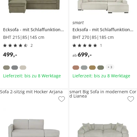
smart
Ecksofa
mit Schlaffunktion
Xenia
Ecksofa
mit Schlaffunktion
N
BHT 215|85|145 cm
BHT 270|85|185 cm
2
1
499
,
-
699
,
-
ab
+
3
Lieferzeit: bis zu 8 Werktage
Lieferzeit: bis zu 8 Werktage
Sofa 2-sitzig mit Hocker Arjana
smart Big Sofa in modernem Cor
d Lianea