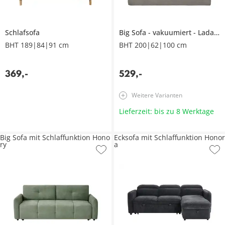
Schlafsofa
Big Sofa
vakuumiert
Ladanie
BHT 189|84|91 cm
BHT 200|62|100 cm
369
,
-
529
,
-
Weitere Varianten
Lieferzeit: bis zu 8 Werktage
Big Sofa mit Schlaffunktion Hono
Ecksofa mit Schlaffunktion Honor
ry
a