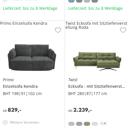
Lieferzeit: bis zu 8 Werktage
Lieferzeit: bis zu 8 Werktage
Primo Einzelsofa Kendra
Twist Ecksofa mit Sitztiefenverst
ellung Roda
Primo
Twist
Einzelsofa
Kendra
Ecksofa
mit Sitztiefenverstellung
BHT 198|91|102 cm
BHT 280|87|177 cm
829
,
-
2.239
,
-
ab
ab
Weitere Varianten
+
4