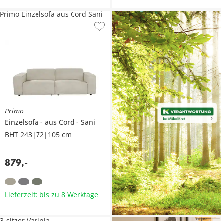
Primo Einzelsofa aus Cord Sani
Primo
Einzelsofa
aus Cord
Sani
BHT 243|72|105 cm
879
,
-
Lieferzeit: bis zu 8 Werktage
3-sitzer Varinia