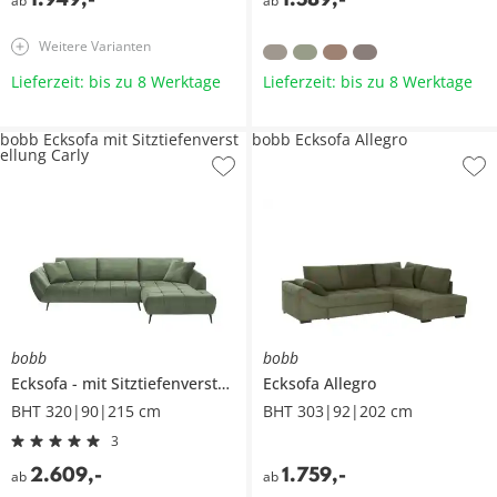
ab
ab
Weitere Varianten
Lieferzeit: bis zu 8 Werktage
Lieferzeit: bis zu 8 Werktage
bobb Ecksofa mit Sitztiefenverst
bobb Ecksofa Allegro
ellung Carly
bobb
bobb
Ecksofa
mit Sitztiefenverstellung
Ecksofa
Carly
Allegro
BHT 320|90|215 cm
BHT 303|92|202 cm
3
2.609
,
-
1.759
,
-
ab
ab