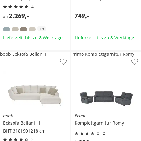
4
2.269
,
-
749
,
-
ab
+
9
Lieferzeit: bis zu 8 Werktage
Lieferzeit: bis zu 8 Werktage
bobb Ecksofa Bellani III
Primo Komplettgarnitur Romy
bobb
Primo
Ecksofa
Bellani III
Komplettgarnitur
Romy
BHT 318|90|218 cm
2
2