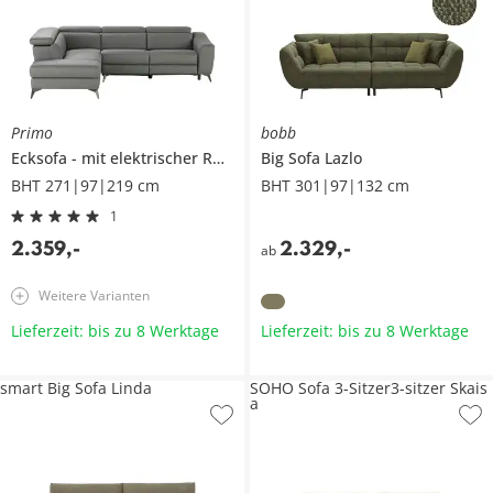
Primo
bobb
Ecksofa
mit elektrischer Relaxfunktion
Big Sofa
Art
Lazlo
BHT 271|97|219 cm
BHT 301|97|132 cm
1
2.359
,
-
2.329
,
-
ab
Weitere Varianten
Lieferzeit: bis zu 8 Werktage
Lieferzeit: bis zu 8 Werktage
smart Big Sofa Linda
SOHO Sofa 3-Sitzer3-sitzer Skais
a