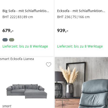
Big Sofa
mit Schlaffunktion
Honory
Ecksofa
mit Schlaffunktion
H
BHT 222|83|89 cm
BHT 236|75|166 cm
679
,
-
939
,
-
Lieferzeit: bis zu 8 Werktage
Lieferzeit: bis zu 8 Werktage
smart Ecksofa Lianea
smart