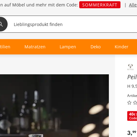
en auf Möbel und mehr mit dem Code:
SOMMERKRAFT
|
All
tilien
Matratzen
Lampen
Deko
Kinder
Inha
Pei
H 9,
Artik
3
,
99