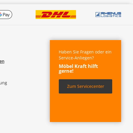
Haben Sie Fragen oder ein
Service-Anliegen?
fen
Möbel Kraft hilft
gerne!
lung
Zum Servicecenter