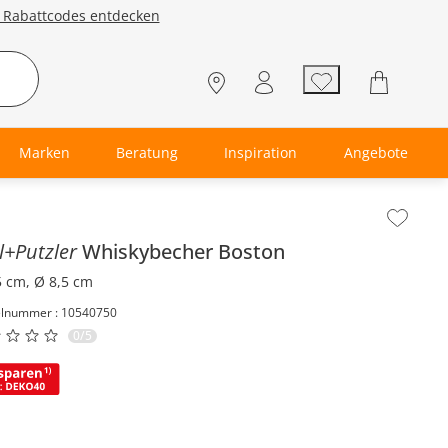
e Rabattcodes entdecken
Marken
Beratung
Inspiration
Angebote
lt der Seitenleiste überspringen - Zum Seitenende
ll+Putzler
Whiskybecher
Boston
5 cm, Ø 8,5 cm
elnummer : 10540750
0/5