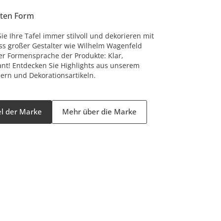
sten Form
Sie Ihre Tafel immer stilvoll und dekorieren mit
luss großer Gestalter wie Wilhelm Wagenfeld
der Formensprache der Produkte: Klar,
nt! Entdecken Sie Highlights aus unserem
sern und Dekorationsartikeln.
kel der Marke
Mehr über die Marke