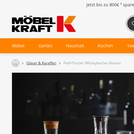
Jetzt bis zu
800€ ²
spar
Möbel
Garten
Haushalt
Küchen
Tex
Gläser & Karaffen
Peill+Putzler Whiskybecher Boston