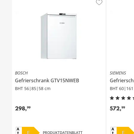
BOSCH
SIEMENS
Gefrierschrank
GTV15NWEB
Gefriersc
BHT 56|85|58 cm
BHT 60|161
298
,
572
,
99
99
E
E
PRODUKTDATENBLATT