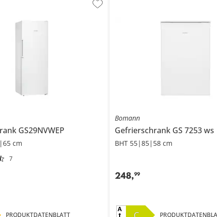
Bomann
hrank
GS29NVWEP
Gefrierschrank
GS 7253 ws
|65 cm
BHT 55|85|58 cm
7
248
,
99
C
PRODUKTDATENBLATT
PRODUKTDATENBLA