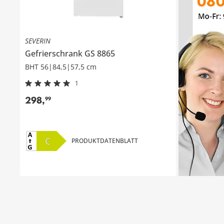
SEVERIN
Gefrierschrank
GS 8865
BHT 56|84,5|57,5 cm
1
298
,
99
C
PRODUKTDATENBLATT