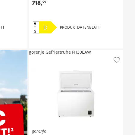
718
,
99
D
TT
PRODUKTDATENBLATT
gorenje Gefriertruhe FH30EAW
gorenje