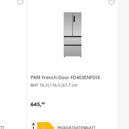
PKM French-Door
FD403ENFDIX
BHT 70,3|176,5|67,7 cm
645
,
99
E
TT
PRODUKTDATENBLATT