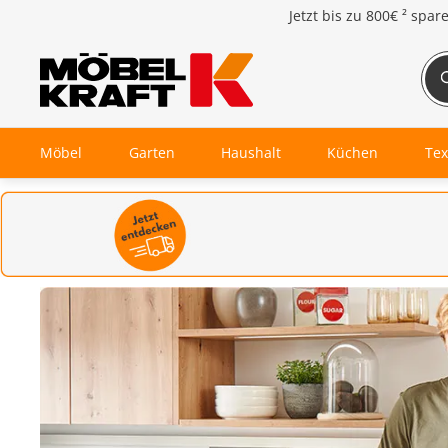
Jetzt bis zu
800€ ²
spar
Möbel
Garten
Haushalt
Küchen
Tex