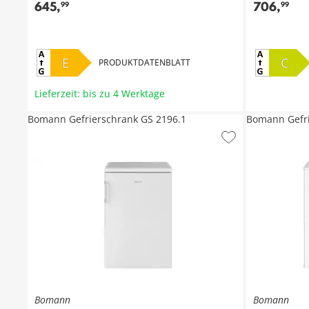
645
,
706
,
99
99
E
C
PRODUKTDATENBLATT
Lieferzeit: bis zu 4 Werktage
Bomann Gefrierschrank GS 2196.1
Bomann Gefri
Bomann
Bomann