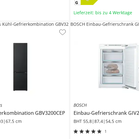
Lieferzeit: bis zu 4 Werktage
cs Kühl-Gefrierkombination GBV32
BOSCH Einbau-Gefrierschrank G
cs
BOSCH
ierkombination
GBV3200CEP
Einbau-Gefrierschrank
GIV
03|67,5 cm
BHT 55,8|87,4|54,5 cm
1