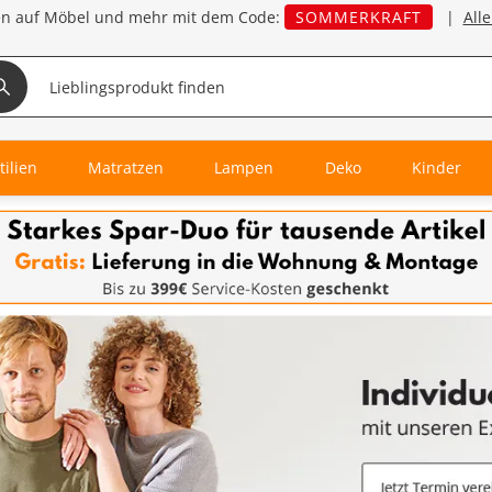
en auf Möbel und mehr mit dem Code:
SOMMERKRAFT
|
All
tilien
Matratzen
Lampen
Deko
Kinder