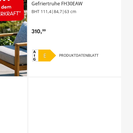
Gefriertruhe
FH30EAW
BHT 111,4|84,7|63 cm
310
,
99
E
PRODUKTDATENBLATT