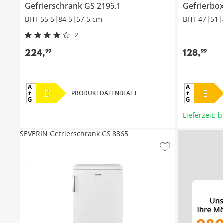
Gefrierschrank
GS 2196.1
Gefrierbo
BHT 55,5|84,5|57,5 cm
BHT 47|51|
2
224
,
128
,
99
99
D
E
PRODUKTDATENBLATT
Lieferzeit: 
SEVERIN Gefrierschrank GS 8865