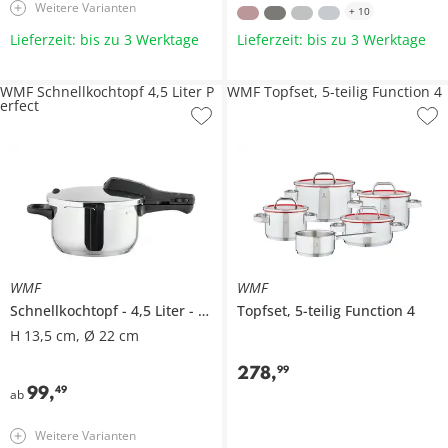
Weitere Varianten
+
10
Lieferzeit: bis zu 3 Werktage
Lieferzeit: bis zu 3 Werktage
WMF Schnellkochtopf 4,5 Liter P
WMF Topfset, 5-teilig Function 4
erfect
WMF
WMF
Schnellkochtopf
4,5 Liter
Perfect
Topfset, 5-teilig
Function 4
H 13,5 cm, Ø 22 cm
278
,
99
99
,
49
ab
Weitere Varianten