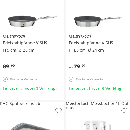
Meisterkoch
Meisterkoch
Edelstahlpfanne
VISUS
Edelstahlpfanne
VISUS
H 5 cm, Ø 28 cm
H 4,5 cm, Ø 24 cm
89
,
79
,
99
99
ab
Weitere Varianten
Weitere Varianten
Lieferzeit: bis zu 3 Werktage
Lieferzeit: bis zu 3 Werktage
KHG Spülbeckensieb
Meisterkoch Messbecher 1L Opti
mus