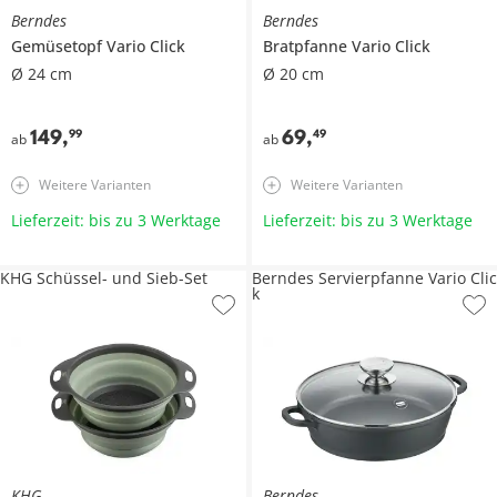
Berndes
Berndes
Gemüsetopf
Vario Click
Bratpfanne
Vario Click
Ø 24 cm
Ø 20 cm
149
,
69
,
99
49
ab
ab
Weitere Varianten
Weitere Varianten
Lieferzeit: bis zu 3 Werktage
Lieferzeit: bis zu 3 Werktage
KHG Schüssel- und Sieb-Set
Berndes Servierpfanne Vario Clic
k
KHG
Berndes