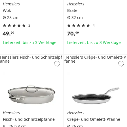
Hensslers
Hensslers
Wok
Bräter
Ø 28 cm
Ø 32 cm
3
4
49
,
70
,
99
99
Lieferzeit: bis zu 3 Werktage
Lieferzeit: bis zu 3 Werktage
Hensslers Fisch- und Schnitzelpf
Hensslers Crêpe- und Omelett-P
anne
fanne
Hensslers
Hensslers
Fisch- und Schnitzelpfanne
Crêpe- und Omelett-Pfanne
BL 26|38 cm
Ø 26 cm