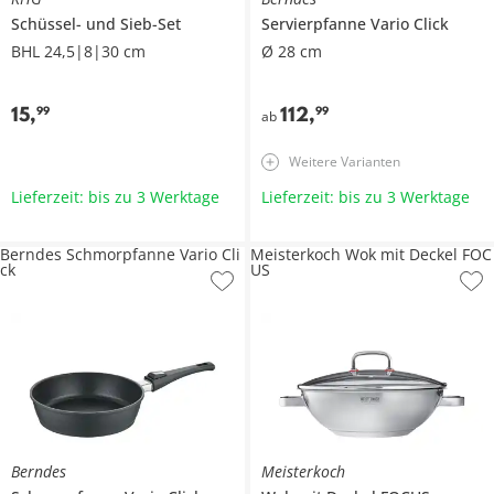
Schüssel- und Sieb-Set
Servierpfanne
Vario Click
BHL 24,5|8|30 cm
Ø 28 cm
15
,
112
,
99
99
ab
Weitere Varianten
Lieferzeit: bis zu 3 Werktage
Lieferzeit: bis zu 3 Werktage
Berndes Schmorpfanne Vario Cli
Meisterkoch Wok mit Deckel FOC
ck
US
Berndes
Meisterkoch