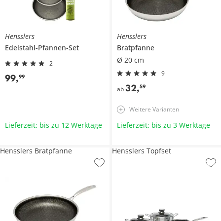
Hensslers
Hensslers
Edelstahl-Pfannen-Set
Bratpfanne
Ø 20 cm
2
9
99
,
99
32
,
59
ab
Weitere Varianten
Lieferzeit: bis zu 12 Werktage
Lieferzeit: bis zu 3 Werktage
Hensslers Bratpfanne
Hensslers Topfset