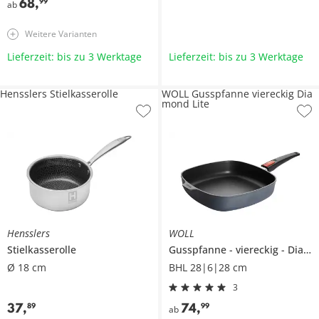
68
,
99
ab
Weitere Varianten
Lieferzeit: bis zu 3 Werktage
Lieferzeit: bis zu 3 Werktage
Hensslers Stielkasserolle
WOLL Gusspfanne viereckig Dia
mond Lite
Hensslers
WOLL
Stielkasserolle
Gusspfanne
viereckig
Diamond Lite
Ø 18 cm
BHL 28|6|28 cm
3
37
,
74
,
89
99
ab