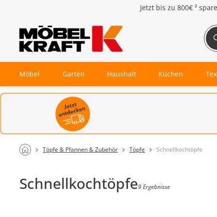
Jetzt bis zu
800€ ²
spar
Möbel
Garten
Haushalt
Küchen
Tex
Töpfe & Pfannen & Zubehör
Töpfe
Schnellkochtöpfe
Schnellkochtöpfe
9 Ergebnisse