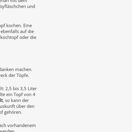
n man mit dem
abyfläschchen und
pf kochen. Eine
ebenfalls auf die
lkochtopf oder die
edanken machen.
eck der Töpfe.
: 2,5 bis 3,5 Liter
lte ein Topf von 4
lt
, so kann der
Auskunft über den
pf gehören.
 nach vorhandenem
 werden.