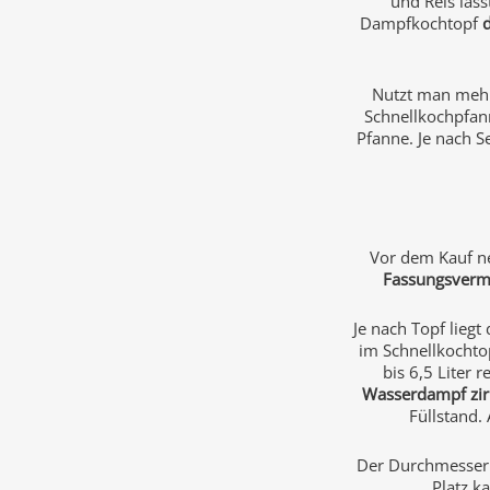
und Reis läs
Dampfkochtopf
Nutzt man mehr
Schnellkochpfann
Pfanne. Je nach S
Vor dem Kauf n
Fassungsver
Je nach Topf liegt
im Schnellkochtop
bis 6,5 Liter 
Wasserdampf zir
Füllstand.
Der Durchmesser 
Platz k