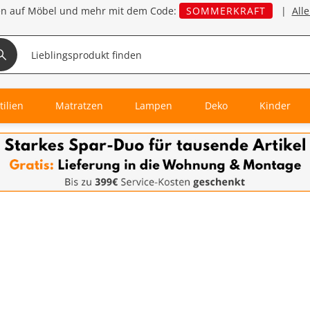
en auf Möbel und mehr mit dem Code:
SOMMERKRAFT
|
All
tilien
Matratzen
Lampen
Deko
Kinder