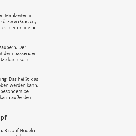
n Mahlzeiten in
 kürzeren Garzeit,
es hier online bei
zaubern. Der
mit dem passenden
itze kann kein
ung
. Das heißt: das
geben werden kann.
 besonders bei
e kann außerdem
opf
. Bis auf Nudeln