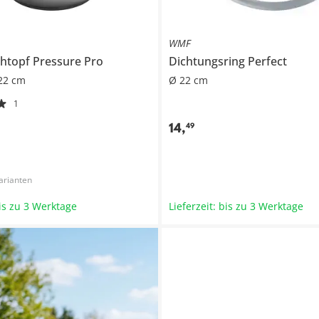
WMF
chtopf
Pressure Pro
Dichtungsring
Perfect
22 cm
Ø 22 cm
1
14
,
49
arianten
bis zu 3 Werktage
Lieferzeit: bis zu 3 Werktage