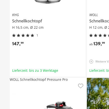
KHG
WOLL
Schnellkochtopf
Schnellko
H 16,5 cm, Ø 22 cm
H 12 cm, Ø 
1
147
,
139
,
99
99
ab
Weitere V
Lieferzeit: bis zu 3 Werktage
Lieferzeit: 
WOLL Schnellkochtopf Pressure Pro