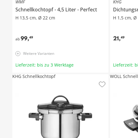
WMF
KHG
Schnellkochtopf
4,5 Liter
Perfect
Dichtungs
H 13,5 cm, Ø 22 cm
H 1,5 cm, Ø
99
,
21
,
49
49
ab
Weitere Varianten
Lieferzeit: bis zu 3 Werktage
Lieferzeit: 
KHG Schnellkochtopf
WOLL Schnell