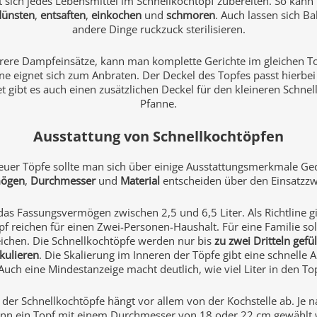
st sich jedes Lebensmittel im Schnellkochtopf zubereiten. So kan
dünsten
,
entsaften
,
einkochen
und
schmoren
. Auch lassen sich B
andere Dinge ruckzuck sterilisieren.
ere Dampfeinsätze, kann man komplette Gerichte im gleichen To
e eignet sich zum Anbraten. Der Deckel des Topfes passt hierbei 
et gibt es auch einen zusätzlichen Deckel für den kleineren Schnel
Pfanne.
Ausstattung von Schnellkochtöpfen
euer Töpfe sollte man sich über einige Ausstattungsmerkmale G
mögen
,
Durchmesser
und
Material
entscheiden über den Einsatzzw
 das Fassungsvermögen zwischen 2,5 und 6,5 Liter. Als Richtline gilt
f reichen für einen Zwei-Personen-Haushalt. Für eine Familie sol
reichen. Die Schnellkochtöpfe werden nur bis
zu zwei Dritteln gefül
kulieren
. Die Skalierung im Inneren der Töpfe gibt eine schnelle 
 Auch eine Mindestanzeige macht deutlich, wie viel Liter in den To
der Schnellkochtöpfe hängt vor allem von der Kochstelle ab. Je
ann ein Topf mit einem Durchmesser von 18 oder 22 cm gewählt