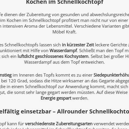
Kochen im Schnellkochtopf
fe dienen der Zubereitung von gesunden und abwechslungsreiche
eim Kochen im Schnellkochtopf profitiert man nicht nur von einer
intensiven Aroma der Lebensmittel. Verschiedene Varianten gibt 
Möbel Kraft.
nes Schnellkochtopfs lassen sich
in kürzester Zeit
leckere Gerichte 
unktioniert mit Hilfe von
Wasserdampf
. Schließt man den Topf 
t sich ein
luftdicht geschlossenes Kochsystem
. Selbst bei großer H
Wasserdampf aus dem Topf entweichen.
nstieg
im Inneren des Topfs kommt es zu einer
Siedepunkterhöh
t bei 120 Grad, sodass die Hitze wirksamer an das Gegarte abge
die in einem Schnellkochtopf zur Anwendung kommt, macht sich
gut, die sonst sehr lange gegart werden müssten. Auf diese Weis
Energie gespart
werden.
elfältig einsetzbar – Allrounder Schnellkocht
topf kann für
verschiedenste Zubereitungsarten
verwendet werden