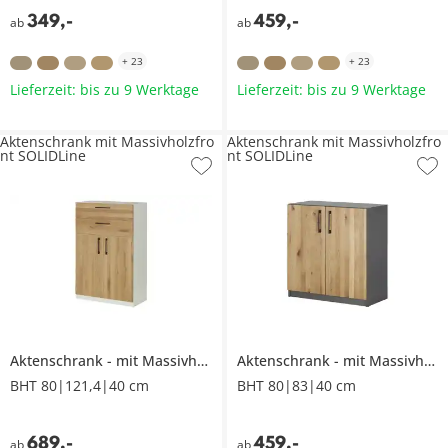
349
,
-
459
,
-
ab
ab
+
23
+
23
Lieferzeit: bis zu 9 Werktage
Lieferzeit: bis zu 9 Werktage
Aktenschrank mit Massivholzfro
Aktenschrank mit Massivholzfro
nt SOLIDLine
nt SOLIDLine
Aktenschrank
mit Massivholzfront
Aktenschrank
SOLIDLine
mit Massivholzfront
BHT 80|121,4|40 cm
BHT 80|83|40 cm
689
,
-
459
,
-
ab
ab