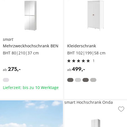
smart
Mehrzweckhochschrank
BEN
Kleiderschrank
BHT 80|210|37 cm
BHT 102|199|58 cm
1
275
,
-
499
,
-
ab
ab
Lieferzeit: bis zu 10 Werktage
smart Hochschrank Onda