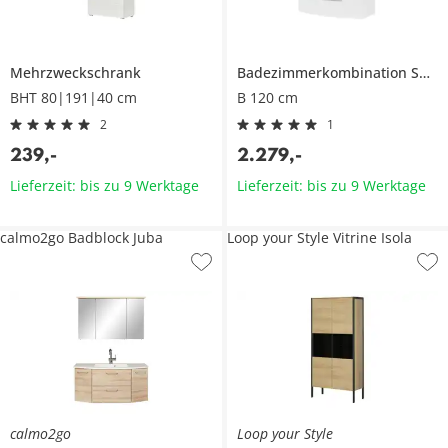
Mehrzweckschrank
Badezimmerkombination
Spieksee
BHT 80|191|40 cm
B 120 cm
2
1
239
,
-
2.279
,
-
Lieferzeit: bis zu 9 Werktage
Lieferzeit: bis zu 9 Werktage
calmo2go Badblock Juba
Loop your Style Vitrine Isola
calmo2go
Loop your Style