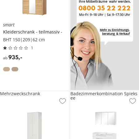
smart
Kleiderschrank
teilmassiv
BHT 150|209|62 cm
1
935
,
-
ab
Mehrzweckschrank
Badezimmerkombination Spieks
ee