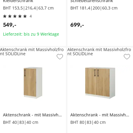
Kleiderschrank
Schiebetürenschrank
BHT 153,5|216,4|63,7 cm
BHT 181,4|200|60,3 cm
4
549
,
-
699
,
-
Lieferzeit: bis zu 9 Werktage
Aktenschrank mit Massivholzfro
Aktenschrank mit Massivholzfro
nt SOLIDLine
nt SOLIDLine
Aktenschrank
mit Massivholzfront
Aktenschrank
SOLIDLine
mit Massivholzfront
BHT 40|83|40 cm
BHT 80|83|40 cm