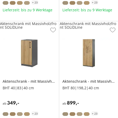
+
23
+
23
Lieferzeit: bis zu 9 Werktage
Lieferzeit: bis zu 9 Werktage
Aktenschrank mit Massivholzfro
Aktenschrank mit Massivholzfro
nt SOLIDLine
nt SOLIDLine
Aktenschrank
mit Massivholzfront
Aktenschrank
SOLIDLine
mit Massivholzfront
BHT 40|83|40 cm
BHT 80|198,2|40 cm
349
,
-
899
,
-
ab
ab
+
23
+
23