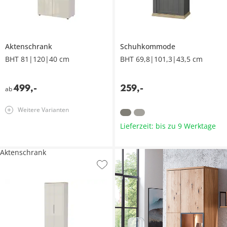
Aktenschrank
Schuhkommode
BHT 81|120|40 cm
BHT 69,8|101,3|43,5 cm
499
,
-
259
,
-
ab
Weitere Varianten
Lieferzeit: bis zu 9 Werktage
Aktenschrank