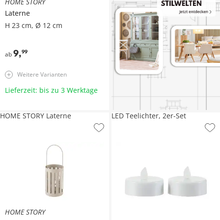
HOME STORY
Laterne
H 23 cm, Ø 12 cm
9
,
99
ab
Weitere Varianten
Lieferzeit: bis zu 3 Werktage
HOME STORY Laterne
LED Teelichter, 2er-Set
HOME STORY