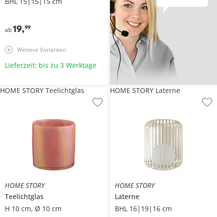
BHL 15|15|15 cm
19
,
99
ab
Weitere Varianten
Lieferzeit: bis zu 3 Werktage
HOME STORY Teelichtglas
HOME STORY Laterne
HOME STORY
HOME STORY
Teelichtglas
Laterne
H 10 cm, Ø 10 cm
BHL 16|19|16 cm