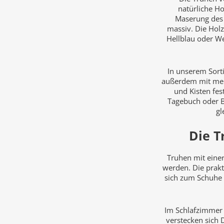
natürliche Ho
Maserung des M
massiv. Die Hol
Hellblau oder We
In unserem Sort
außerdem mit me
und Kisten fes
Tagebuch oder B
gl
Die T
Truhen mit einer
werden. Die prak
sich zum Schuhe 
Im Schlafzimme
verstecken sich 