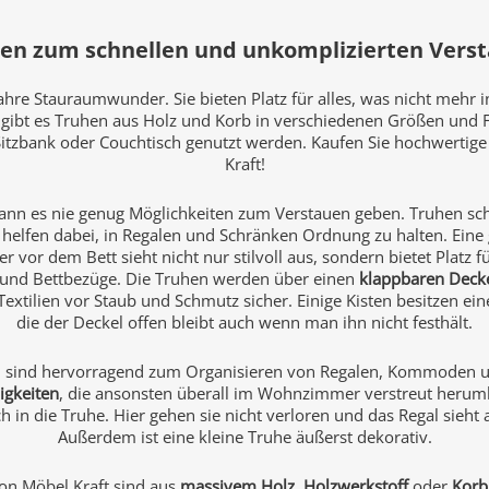
en zum schnellen und unkomplizierten Vers
hre Stauraumwunder. Sie bieten Platz für alles, was nicht mehr 
r gibt es Truhen aus Holz und Korb in verschiedenen Größen und 
itzbank oder Couchtisch genutzt werden. Kaufen Sie hochwertig
Kraft!
nn es nie genug Möglichkeiten zum Verstauen geben. Truhen sch
helfen dabei, in Regalen und Schränken Ordnung zu halten. Eine
 vor dem Bett sieht nicht nur stilvoll aus, sondern bietet Platz f
und Bettbezüge. Die Truhen werden über einen
klappbaren Deck
extilien vor Staub und Schmutz sicher. Einige Kisten besitzen ei
die der Deckel offen bleibt auch wenn man ihn nicht festhält.
n sind hervorragend zum Organisieren von Regalen, Kommoden 
igkeiten
, die ansonsten überall im Wohnzimmer verstreut herum
in die Truhe. Hier gehen sie nicht verloren und das Regal sieht
Außerdem ist eine kleine Truhe äußerst dekorativ.
on Möbel Kraft sind aus
massivem Holz
,
Holzwerkstoff
oder
Korb