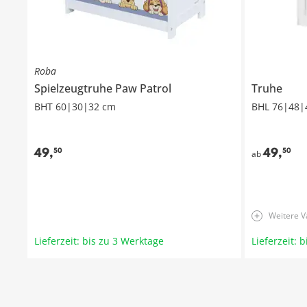
Roba
Spielzeugtruhe
Paw Patrol
Truhe
BHT 60|30|32 cm
BHL 76|48|
49
,
49
,
50
50
ab
Weitere V
Lieferzeit: bis zu 3 Werktage
Lieferzeit: 