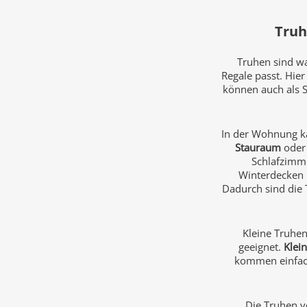
Truh
Truhen sind wa
Regale passt. Hie
können auch als S
In der Wohnung ka
Stauraum
oder 
Schlafzimmer
Winterdecken 
Dadurch sind die T
Kleine Truhe
geeignet.
Klein
kommen einfach 
Die Truhen v