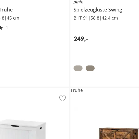
pinio
-Truhe
Spielzeugkiste
Swing
3,8|45 cm
BHT 91|58,8|42,4 cm
1
249
,
-
Truhe