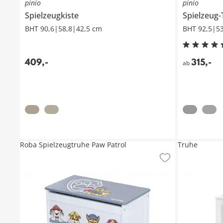
pinio
pinio
Spielzeugkiste
Spielzeug
BHT 90,6|58,8|42,5 cm
BHT 92,5|5
409
,
-
315
,
-
ab
Roba Spielzeugtruhe Paw Patrol
Truhe