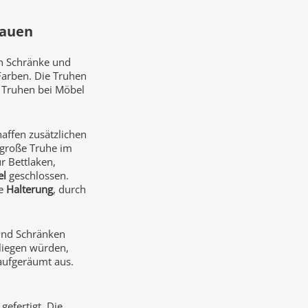
tauen
in Schränke und
Farben. Die Truhen
e Truhen bei Möbel
affen zusätzlichen
 große Truhe im
ür Bettlaken,
el
geschlossen.
ne
Halterung
, durch
und Schränken
liegen würden,
 aufgeräumt aus.
gefertigt. Die