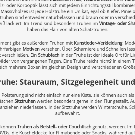
lz- oder Korboptik lässt sich mit jedem Einrichtungsstil kombinie
assivholzes ist jede Holztruhe ein Unikat, egal ob Kiefer, Pini
ztruhen sind entweder naturbelassen und braun oder in verschie
iß lackiert. Im Trend sind besonders Truhen im
Vintage- oder Sha
haben das Flair von alten Schatztruhen.
iment gibt es außerdem Truhen mit
Kunstleder-Verkleidung
. Mod
hrfarbigen
Motiven
versehen. Über Scharniere und Schnallen lass
t verschließen. Ein
Schubfach
in der Truhe ist der ideale Ort für L
ilder von vergangenen Tagen. Eine Truhe reicht nicht? In einem
T
eich mehrere Boxen im gleichen Design und verschiedenen Größ
ruhe: Stauraum, Sitzgelegenheit und
 Polsterung sind nicht einfach nur eine Kiste, sie können auch als
tischen
Sitztruhen
werden besonders gerne in den Flur gestellt. 
anziehen niederlassen. In der Sitztruhe werden Winterschuhe, Sc
aufbewahrt.
r können
Truhen als Beistell- oder Couchtisch
genutzt werden. Im 
DVDs, die Kuscheldecke für Filmabende oder Snacks, während auf i