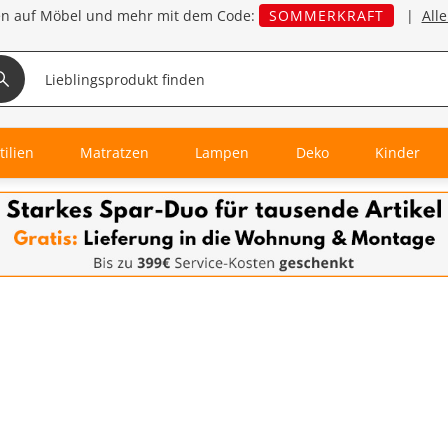
en auf Möbel und mehr mit dem Code:
SOMMERKRAFT
|
All
tilien
Matratzen
Lampen
Deko
Kinder