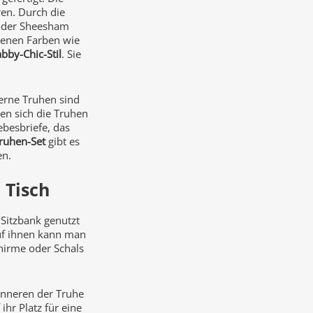
ren. Durch die
e oder Sheesham
denen Farben wie
bby-Chic-Stil
. Sie
erne Truhen sind
en sich die Truhen
iebesbriefe, das
ruhen-Set
gibt es
en.
 Tisch
 Sitzbank genutzt
Auf ihnen kann man
hirme oder Schals
Inneren der Truhe
hr Platz für eine