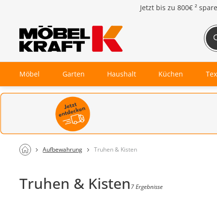
Jetzt bis zu
800€ ²
spar
Möbel
Garten
Haushalt
Küchen
Tex
Aufbewahrung
Truhen & Kisten
Truhen & Kisten
7 Ergebnisse