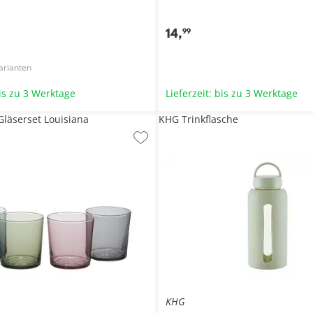
14
,
99
arianten
bis zu 3 Werktage
Lieferzeit: bis zu 3 Werktage
 Gläserset Louisiana
KHG Trinkflasche
KHG