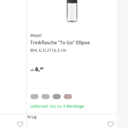
Mepal
Trinkflasche "To Go"
Ellipse
BHL 6,3|27|6,3 cm
8
,
69
ab
Lieferzeit: bis zu 3 Werktage
Krug