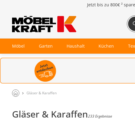
Jetzt bis zu
800€ ²
spar
Möbel
Garten
Haushalt
Küchen
Tex
Gläser & Karaffen
Gläser & Karaffen
233 Ergebnisse