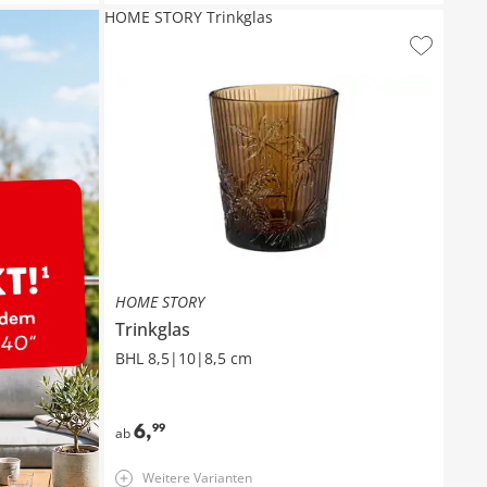
HOME STORY Trinkglas
HOME STORY
Trinkglas
BHL 8,5|10|8,5 cm
6
,
99
ab
Weitere Varianten