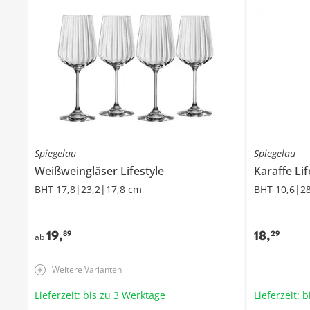
Spiegelau
Spiegelau
Weißweingläser
Lifestyle
Karaffe
Lif
BHT 17,8|23,2|17,8 cm
BHT 10,6|2
19
,
18
,
89
29
ab
Weitere Varianten
Lieferzeit: bis zu 3 Werktage
Lieferzeit: 