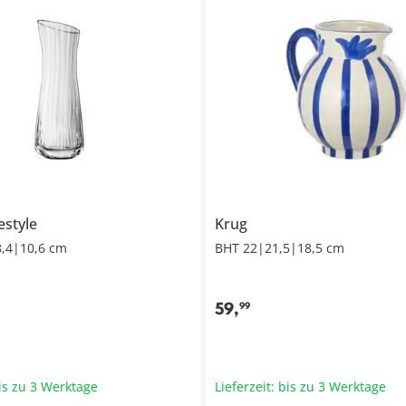
estyle
Krug
8,4|10,6 cm
BHT 22|21,5|18,5 cm
59
,
99
bis zu 3 Werktage
Lieferzeit: bis zu 3 Werktage