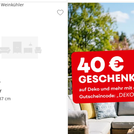
Weinkühler
Y
r
37 cm