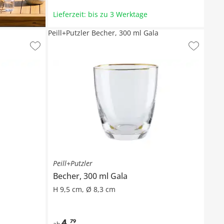
Lieferzeit: bis zu 3 Werktage
Peill+Putzler Becher, 300 ml Gala
Peill+Putzler
Becher, 300 ml
Gala
H 9,5 cm, Ø 8,3 cm
4
,
79
ab