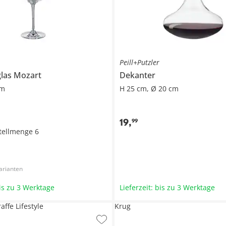
Peill+Putzler
glas
Mozart
Dekanter
cm
H 25 cm, Ø 20 cm
19
,
99
tellmenge
6
arianten
bis zu 3 Werktage
Lieferzeit: bis zu 3 Werktage
affe Lifestyle
Krug