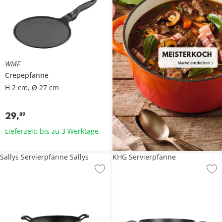
WMF
Crepepfanne
H 2 cm, Ø 27 cm
29
,
89
Lieferzeit: bis zu 3 Werktage
Sallys Servierpfanne Sallys
KHG Servierpfanne