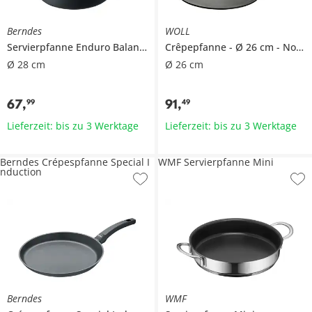
Berndes
WOLL
Servierpfanne
Enduro Balance Induction
Crêpepfanne
Ø 26 cm
Nowo Titanium
Ø 28 cm
Ø 26 cm
67
,
91
,
99
49
Lieferzeit: bis zu 3 Werktage
Lieferzeit: bis zu 3 Werktage
Berndes Crépespfanne Special I
WMF Servierpfanne Mini
nduction
Berndes
WMF