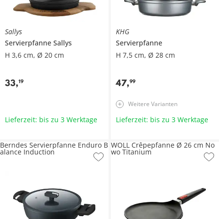
Sallys
KHG
Servierpfanne
Sallys
Servierpfanne
H 3,6 cm, Ø 20 cm
H 7,5 cm, Ø 28 cm
33
,
47
,
19
99
Weitere Varianten
Lieferzeit: bis zu 3 Werktage
Lieferzeit: bis zu 3 Werktage
Berndes Servierpfanne Enduro B
WOLL Crêpepfanne Ø 26 cm No
alance Induction
wo Titanium