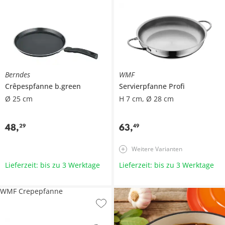
Berndes
WMF
Crêpespfanne
b.green
Servierpfanne
Profi
Ø 25 cm
H 7 cm, Ø 28 cm
48
,
63
,
29
49
Weitere Varianten
Lieferzeit: bis zu 3 Werktage
Lieferzeit: bis zu 3 Werktage
WMF Crepepfanne