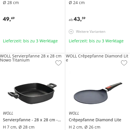
Ø 28 cm
Ø 24 cm
49
,
43
,
69
59
ab
Weitere Varianten
Lieferzeit: bis zu 3 Werktage
Lieferzeit: bis zu 3 Werktage
WOLL Servierpfanne 28 x 28 cm
WOLL Crêpepfanne Diamond Lit
Nowo Titanium
e
WOLL
WOLL
Servierpfanne
28 x 28 cm
Nowo Titanium
Crêpepfanne
Diamond Lite
H 7 cm, Ø 28 cm
H 2 cm, Ø 26 cm