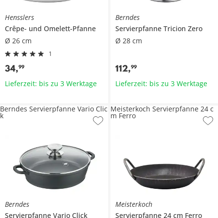
Hensslers
Berndes
Crêpe- und Omelett-Pfanne
Servierpfanne
Tricion Zero
Ø 26 cm
Ø 28 cm
1
34
,
112
,
99
99
Lieferzeit: bis zu 3 Werktage
Lieferzeit: bis zu 3 Werktage
Berndes Servierpfanne Vario Clic
Meisterkoch Servierpfanne 24 c
k
m Ferro
Berndes
Meisterkoch
Servierpfanne
Vario Click
Servierpfanne 24 cm
Ferro