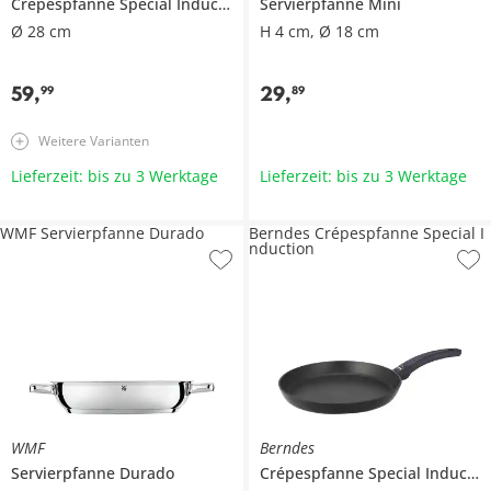
Crépespfanne
Special Induction
Servierpfanne
Mini
Ø 28 cm
H 4 cm, Ø 18 cm
59
,
29
,
99
89
Weitere Varianten
Lieferzeit: bis zu 3 Werktage
Lieferzeit: bis zu 3 Werktage
WMF Servierpfanne Durado
Berndes Crépespfanne Special I
nduction
WMF
Berndes
Servierpfanne
Durado
Crépespfanne
Special Induction