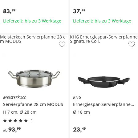
83
,
37
,
99
49
Lieferzeit: bis zu 3 Werktage
Lieferzeit: bis zu 3 Werktage
Meisterkoch Servierpfanne 28 c
KHG Ernergiespar-Servierpfanne
m MODUS
Signature Coll.
Meisterkoch
KHG
Servierpfanne 28 cm
MODUS
Ernergiespar-Servierpfanne
Sig
H 7 cm, Ø 28 cm
Ø 18 cm
1
93
,
23
,
99
49
ab