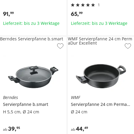
1
91
,
65
,
99
99
Lieferzeit: bis zu 3 Werktage
Lieferzeit: bis zu 3 Werktage
Berndes Servierpfanne b.smart
WMF Servierpfanne 24 cm Perm
aDur Excellent
Berndes
WMF
Servierpfanne
b.smart
Servierpfanne 24 cm
PermaDur Excellent
H 5,5 cm, Ø 24 cm
Ø 24 cm
39
,
44
,
95
49
ab
ab