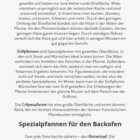
gewölbt und haben nur eine kleine runde Bratfläche. Woks
stammen ursprünglich aus der asiatischen Küche und sind
universell einsetzbar. In ihnen kann man kochen, dünsten,
braten, schmoren, frittieren und mehr. Durch den geringen
Umfang der Bratfläche bündelt sich die Hitze in der Mitter der
Pfanne. An den Pfannenrändern können deshalb Zutaten, die bei
geringer Hitze garen müssen liegen. Durch ständiges Rühren
verteilt sich die Hitze gut und man erhält in wenigen Minuten ein
gut gegartes Gericht.
Grillpfannen
sind Spezialpfannen mit gewellter Oberfläche, in
den sich Steak und Würstchen ideal braten lassen. Die Rillen
verhindern ein Anheften des Fleisches in der Pfanne. Außerdem
sammelt sich darin das Fett, wodurch man ein saftiges und
fettarmes Ergebnis bekommt. Für Figurbewusste, die trotzdem
nicht auf Steaks und mehr verzichten wollen, ist das also die
perfekte Spezialpfanne. Im Winter kann man in der Grillpfanne
Würstchen fast wie vom Grill genießen. Die Erhebungen der
Pfanne hinterlassen das gleiche Muster auf dem Fleisch wie der
Grillrost.
Die
Crêpespfanne
hat eine große Oberfläche und einen dünnen
Rand, der ein leichtes Herausnehmen der dünnen französischen
Pfannkuchen ermöglicht.
Spezialpfannen für den Backofen
Fast jede Oma hat ihn daheim – den
Römertopf
. Die