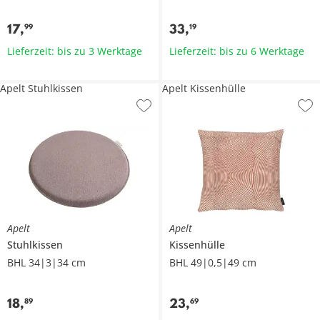
17
,
33
,
99
19
Lieferzeit: bis zu 3 Werktage
Lieferzeit: bis zu 6 Werktage
Apelt Stuhlkissen
Apelt Kissenhülle
Apelt
Apelt
Stuhlkissen
Kissenhülle
BHL 34|3|34 cm
BHL 49|0,5|49 cm
18
,
23
,
89
69