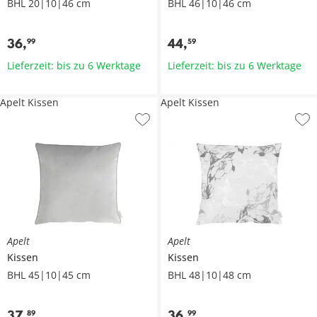
BHL 20|10|46 cm
BHL 46|10|46 cm
36
,
44
,
99
59
Lieferzeit: bis zu 6 Werktage
Lieferzeit: bis zu 6 Werktage
Apelt Kissen
Apelt Kissen
Apelt
Apelt
Kissen
Kissen
BHL 45|10|45 cm
BHL 48|10|48 cm
37
,
36
,
89
99