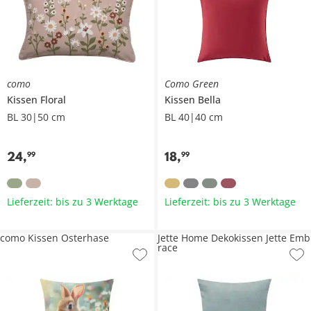
como
Como Green
Kissen
Floral
Kissen
Bella
BL 30|50 cm
BL 40|40 cm
24
,
18
,
99
99
Lieferzeit: bis zu 3 Werktage
Lieferzeit: bis zu 3 Werktage
como Kissen Osterhase
Jette Home Dekokissen Jette Emb
race