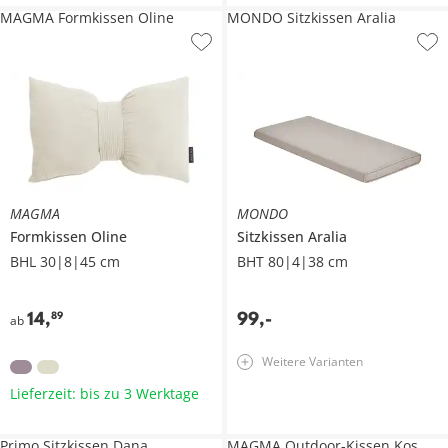
MAGMA Formkissen Oline
MONDO Sitzkissen Aralia
MAGMA
MONDO
Formkissen
Oline
Sitzkissen
Aralia
BHL 30|8|45 cm
BHT 80|4|38 cm
14
,
99
,
-
89
ab
Weitere Varianten
Lieferzeit: bis zu 3 Werktage
Primo Sitzkissen Dana
MAGMA Outdoor-Kissen Kos