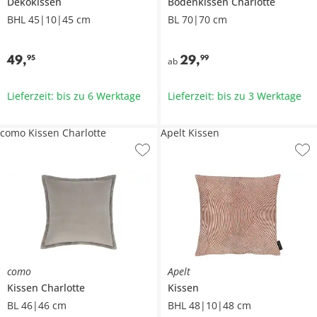
Dekokissen
Bodenkissen
Charlotte
BHL 45|10|45 cm
BL 70|70 cm
49
,
29
,
95
99
ab
Lieferzeit: bis zu 6 Werktage
Lieferzeit: bis zu 3 Werktage
como Kissen Charlotte
Apelt Kissen
como
Apelt
Kissen
Charlotte
Kissen
BL 46|46 cm
BHL 48|10|48 cm