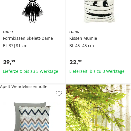
como
como
Formkissen
Skelett-Dame
Kissen
Mumie
BL 37|81 cm
BL 45|45 cm
29
,
22
,
99
99
Lieferzeit: bis zu 3 Werktage
Lieferzeit: bis zu 3 Werktage
Apelt Wendekissenhülle