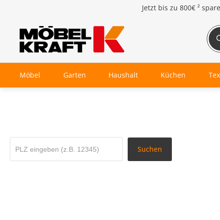
Jetzt bis zu
800€ ²
spar
Möbel
Garten
Haushalt
Küchen
Tex
Suchen