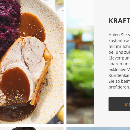
KRAFT
Holen Sie s
kostenlose
mit ihr loh
bei uns zu
Clever pun
sparen und
exklusive V
Kundenkar
Sie so bei
profitieren
Me