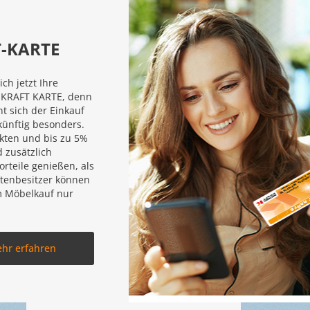
-KARTE
ich jetzt Ihre
 KRAFT KARTE, denn
nt sich der Einkauf
künftig besonders.
kten und bis zu 5%
 zusätzlich
orteile genießen, als
tenbesitzer können
m Möbelkauf nur
.
hr erfahren