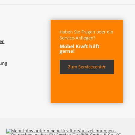
Haben Sie Fragen oder ein
Service-Anliegen?
fen
Möbel Kraft hilft
gerne!
lung
Zum Servicecenter