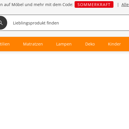
en auf Möbel und mehr mit dem Code:
SOMMERKRAFT
|
All
tilien
Matratzen
Lampen
Deko
Kinder