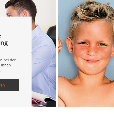
e
ung
n bei der
 Ihnen
.
ren