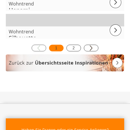
Wohntrend
Hanami
Wohntrend
Silhouette
1
2
Haben Sie Fragen oder ein Service-Anliegen?