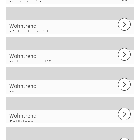
Herbstzeitlos
Wohntrend
Licht des Südens
Wohntrend
Colour your life
Wohntrend
Onyx
Wohntrend
Fallklore