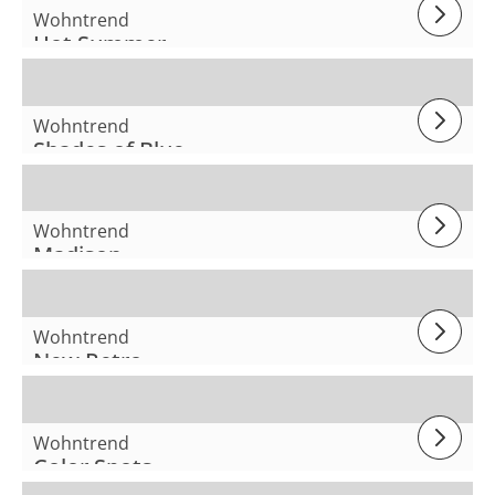
Wohntrend
Hot Summer
Wohntrend
Shades of Blue
Wohntrend
Madison
Wohntrend
New Retro
Wohntrend
Color Spots