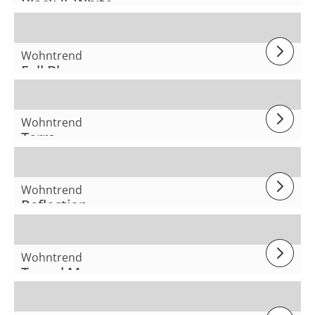
Black & White
Wohntrend
Full Bloom
Wohntrend
Terra
Wohntrend
Reflection
Wohntrend
Tweed Me