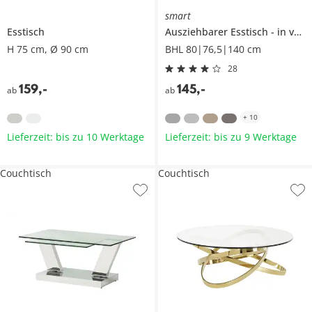
smart
Esstisch
Ausziehbarer Esstisch
in verschiedenen Größen
H 75 cm, Ø 90 cm
BHL 80|76,5|140 cm
28
159
,
-
145
,
-
ab
ab
+
10
Lieferzeit: bis zu 10 Werktage
Lieferzeit: bis zu 9 Werktage
Couchtisch
Couchtisch