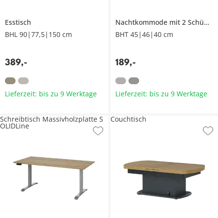
Esstisch
Nachtkommode mit 2 Schüben
BHL 90|77,5|150 cm
BHT 45|46|40 cm
389
,
-
189
,
-
Lieferzeit: bis zu 9 Werktage
Lieferzeit: bis zu 9 Werktage
Schreibtisch Massivholzplatte S
Couchtisch
OLIDLine