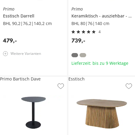
Primo
Primo
Esstisch
Darrell
Keramiktisch
ausziehbar
Ger
BHL 90,2|76,2|140,2 cm
BHL 80|76|140 cm
4
479
,
-
739
,
-
Weitere Varianten
Lieferzeit: bis zu 9 Werktage
Primo Bartisch Dave
Esstisch