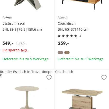
Primo
Love it
Esstisch
Jason
Couchtisch
BHL 89,8|76,5|159,6 cm
BHL 60|37|110 cm
4
549
,
-
259
,
-
1.189
,
-
Sie sparen
640
,
-
Lieferzeit: bis zu 9 Werktage
Lieferzeit: bis zu 9 Werktage
Runder Esstisch in Travertinopti
Couchtisch
k