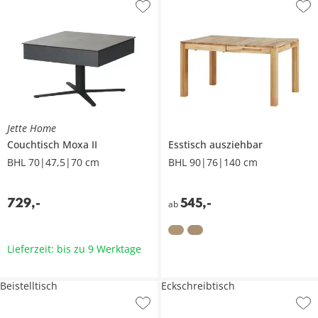
Jette Home
Couchtisch
Moxa II
Esstisch ausziehbar
BHL 70|47,5|70 cm
BHL 90|76|140 cm
729
,
-
545
,
-
ab
Lieferzeit: bis zu 9 Werktage
Beistelltisch
Eckschreibtisch