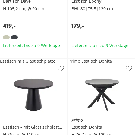
Bartisch
Dave
Esstisch
Ebony
H 105,2 cm, Ø 90 cm
BHL 80|75,5|120 cm
419
,
-
179
,
-
Lieferzeit: bis zu 9 Werktage
Lieferzeit: bis zu 9 Werktage
Esstisch mit Glastischplatte
Primo Esstisch Donita
Primo
Esstisch
mit Glastischplatte
Esstisch
Donita
H 76 cm, Ø 110 cm
H 76,7 cm, Ø 100 cm