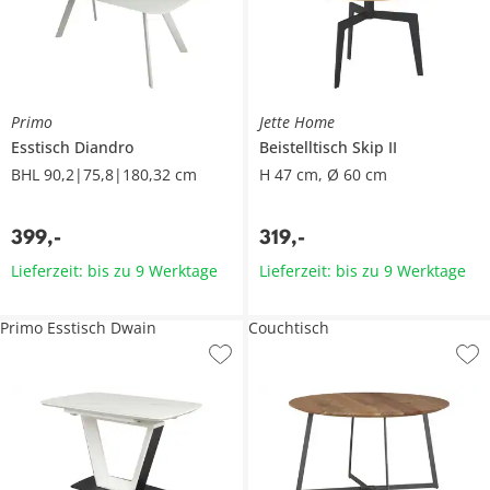
Primo
Jette Home
Esstisch
Diandro
Beistelltisch
Skip II
BHL 90,2|75,8|180,32 cm
H 47 cm, Ø 60 cm
399
,
-
319
,
-
Lieferzeit: bis zu 9 Werktage
Lieferzeit: bis zu 9 Werktage
Primo Esstisch Dwain
Couchtisch