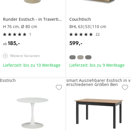
Runder Esstisch
in Travertinoptik
Couchtisch
H 76 cm, Ø 80 cm
BHL 63|53|110 cm
1
22
185
,
-
599
,
-
ab
Weitere Varianten
Lieferzeit: bis zu 10 Werktage
Lieferzeit: bis zu 9 Werktage
Esstisch
smart Ausziehbarer Esstisch in v
erschiedenen Größen Ben