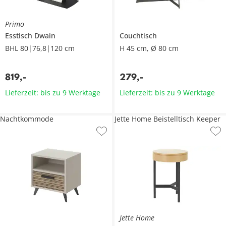
Primo
Esstisch
Dwain
Couchtisch
BHL 80|76,8|120 cm
H 45 cm, Ø 80 cm
819
,
-
279
,
-
Lieferzeit: bis zu 9 Werktage
Lieferzeit: bis zu 9 Werktage
Nachtkommode
Jette Home Beistelltisch Keeper
Jette Home