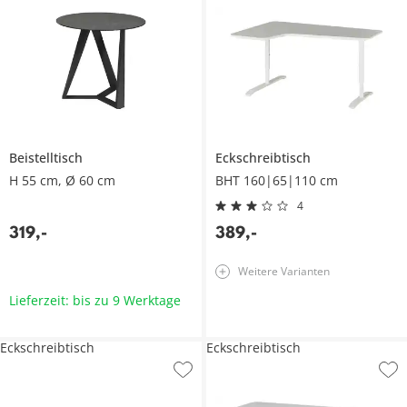
Beistelltisch
Eckschreibtisch
H 55 cm, Ø 60 cm
BHT 160|65|110 cm
4
319
,
-
389
,
-
Weitere Varianten
Lieferzeit: bis zu 9 Werktage
Eckschreibtisch
Eckschreibtisch