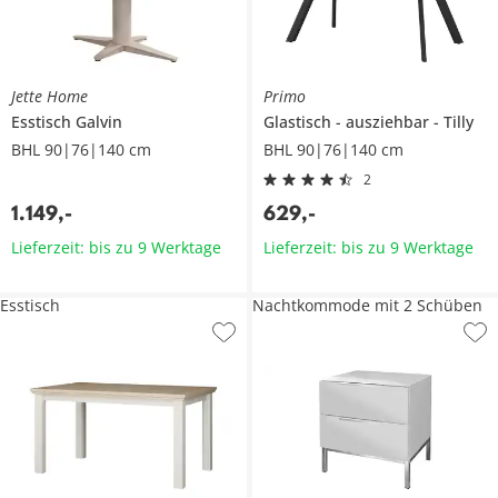
Jette Home
Primo
Esstisch
Galvin
Glastisch
ausziehbar
Tilly
BHL 90|76|140 cm
BHL 90|76|140 cm
2
1.149
,
-
629
,
-
Lieferzeit: bis zu 9 Werktage
Lieferzeit: bis zu 9 Werktage
Esstisch
Nachtkommode mit 2 Schüben