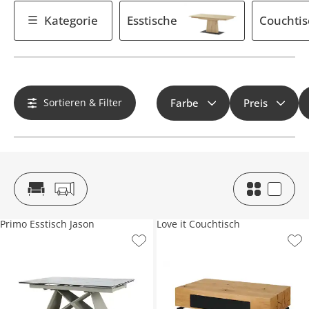
Kategorie
Esstische
Couchtis
Sortieren & Filter
Farbe
Preis
Primo Esstisch Jason
Love it Couchtisch