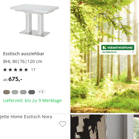
Esstisch ausziehbar
BHL 80|76|120 cm
17
675
,
-
ab
+
5
Lieferzeit: bis zu 9 Werktage
Jette Home Esstisch Nora