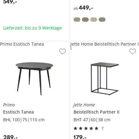
549
,
-
449
,
-
ab
Lieferzeit: bis zu 9 Werktage
Primo Esstisch Tanea
Jette Home Beistelltisch Partner I
I
Primo
Jette Home
Esstisch
Tanea
Beistelltisch
Partner II
BHL 100|75|110 cm
BHT 47|60|38 cm
7
289
,
-
179
,
-