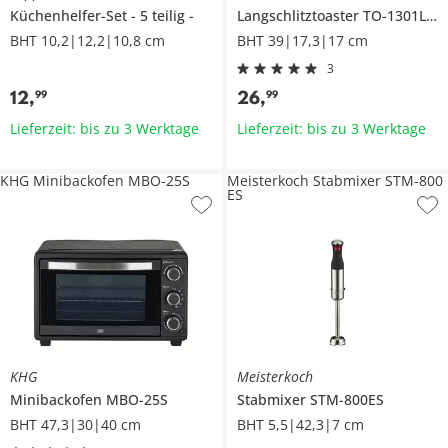
Küchenhelfer-Set
5 teilig
Langschlitztoaster
TO-1301LSS
BHT 10,2|12,2|10,8 cm
BHT 39|17,3|17 cm
3
12
,
26
,
99
99
Lieferzeit: bis zu 3 Werktage
Lieferzeit: bis zu 3 Werktage
KHG Minibackofen MBO-25S
Meisterkoch Stabmixer STM-800
ES
KHG
Meisterkoch
Minibackofen
MBO-25S
Stabmixer
STM-800ES
BHT 47,3|30|40 cm
BHT 5,5|42,3|7 cm