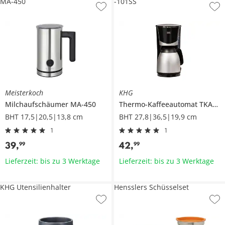
MA-450
-101SS
Meisterkoch
KHG
Milchaufschäumer
MA-450
Thermo-Kaffeeautomat
TKA-101SS
BHT 17,5|20,5|13,8 cm
BHT 27,8|36,5|19,9 cm
1
1
39
,
42
,
99
99
Lieferzeit: bis zu 3 Werktage
Lieferzeit: bis zu 3 Werktage
KHG Utensilienhalter
Hensslers Schüsselset