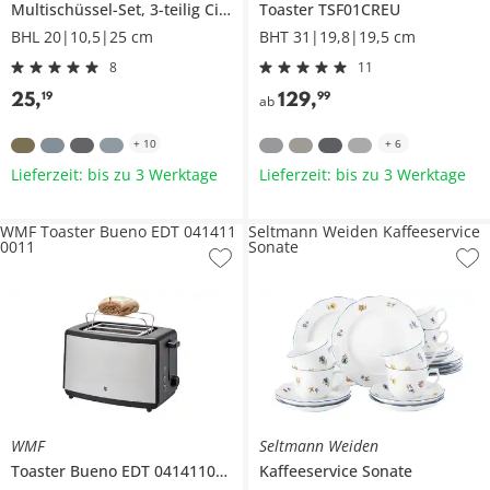
Multischüssel-Set, 3-teilig
Cirqula
Toaster
TSF01CREU
BHL 20|10,5|25 cm
BHT 31|19,8|19,5 cm
8
11
25
,
129
,
19
99
ab
+
10
+
6
Lieferzeit: bis zu 3 Werktage
Lieferzeit: bis zu 3 Werktage
WMF Toaster Bueno EDT 041411
Seltmann Weiden Kaffeeservice
0011
Sonate
WMF
Seltmann Weiden
Toaster Bueno EDT
0414110011
Kaffeeservice
Sonate