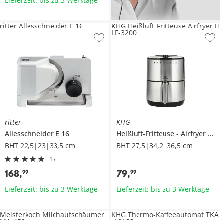
Lieferzeit: bis zu 3 Werktage
ritter Allesschneider E 16
KHG Heißluft-Fritteuse Airfryer H
LF-3200
ritter
KHG
Allesschneider
E 16
Heißluft-Fritteuse
Airfryer
HL
BHT 22,5|23|33,5 cm
BHT 27,5|34,2|36,5 cm
17
168
,
79
,
99
99
Lieferzeit: bis zu 3 Werktage
Lieferzeit: bis zu 3 Werktage
Meisterkoch Milchaufschäumer
KHG Thermo-Kaffeeautomat TKA