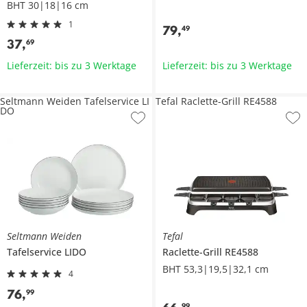
BHT 30|18|16 cm
1
79
,
49
37
,
69
Lieferzeit: bis zu 3 Werktage
Lieferzeit: bis zu 3 Werktage
Seltmann Weiden Tafelservice LI
Tefal Raclette-Grill RE4588
DO
Seltmann Weiden
Tefal
Tafelservice
LIDO
Raclette-Grill
RE4588
BHT 53,3|19,5|32,1 cm
4
76
,
99
99