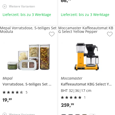
66
,
Weitere Varianten
Lieferzeit: bis zu 3 Werktage
Lieferzeit: bis zu 3 Werktage
Mepal Vorratsdose, 5-teiliges Set
Moccamaster Kaffeeautomat KB
Modula
G Select Yellow Pepper
Mepal
Moccamaster
Vorratsdose, 5-teiliges Set
Modula
Kaffeeautomat
KBG Select Yellow Pepper
BHT 32|36|17 cm
5
1
19
,
89
259
,
99
Weitere Varianten