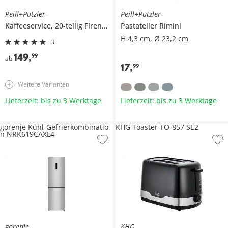
Peill+Putzler
Peill+Putzler
Kaffeeservice, 20-teilig
Firenze
Pastateller
Rimini
H 4,3 cm, Ø 23,2 cm
3
149
,
99
ab
17
,
99
Weitere Varianten
Lieferzeit: bis zu 3 Werktage
Lieferzeit: bis zu 3 Werktage
gorenje Kühl-Gefrierkombinatio
KHG Toaster TO-857 SE2
n NRK619CAXL4
gorenje
KHG