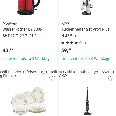
Moulinex
WMF
Wasserkocher
BY 5305
Küchenhelfer-Set
Profi Plus
BHT 17,7|23,7|21,2 cm
H 42,5 cm
1
43
,
59
,
89
49
Lieferzeit: bis zu 3 Werktage
Lieferzeit: bis zu 3 Werktage
Peill+Putzler Tafelservice, 15-teili
AEG Akku-Staubsauger AS52B21
g Firenze
OKO