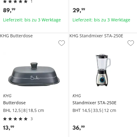
1
89
,
29
,
99
99
Lieferzeit: bis zu 3 Werktage
Lieferzeit: bis zu 3 Werktage
KHG Butterdose
KHG Standmixer STA-250E
KHG
KHG
Butterdose
Standmixer
STA-250E
BHL 12,5|8|18,5 cm
BHT 14,5|33,5|12 cm
3
13
,
36
,
99
99