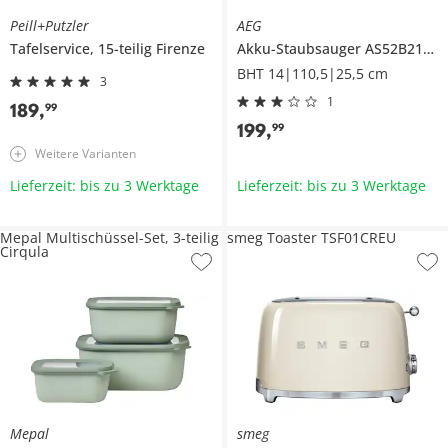
Peill+Putzler
AEG
Tafelservice, 15-teilig
Firenze
Akku-Staubsauger
AS52B21OKO
BHT 14|110,5|25,5 cm
3
1
189
,
99
199
,
99
Weitere Varianten
Lieferzeit: bis zu 3 Werktage
Lieferzeit: bis zu 3 Werktage
Mepal Multischüssel-Set, 3-teilig
smeg Toaster TSF01CREU
Cirqula
Mepal
smeg