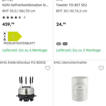
Kühl-Gefrierkombination
NRK619CAXL4
Toaster
TO-857 SE2
BHT 59,5|186|59 cm
BHT 30|18|16,5 cm
4
459
,
24
,
99
99
C
PRODUKTDATENBLATT
Lieferzeit: bis zu 4 Werktage
Lieferzeit: bis zu 3 Werktage
KHG Elektrofondue FO-800SE
KHG Utensilienhalter