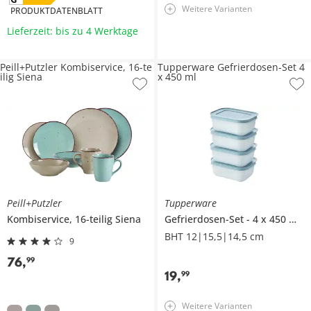
Weitere Varianten
PRODUKTDATENBLATT
Lieferzeit: bis zu 4 Werktage
Peill+Putzler Kombiservice, 16-te
Tupperware Gefrierdosen-Set 4
ilig Siena
x 450 ml
Peill+Putzler
Tupperware
Kombiservice, 16-teilig
Siena
Gefrierdosen-Set
4 x 450 ml
BHT 12|15,5|14,5 cm
9
76
,
99
19
,
99
Weitere Varianten