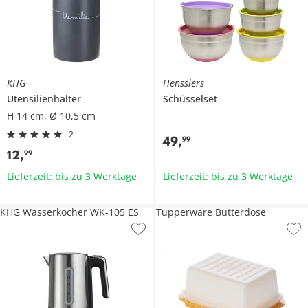
KHG
Hensslers
Utensilienhalter
Schüsselset
H 14 cm, Ø 10,5 cm
2
49
,
99
12
,
99
Lieferzeit: bis zu 3 Werktage
Lieferzeit: bis zu 3 Werktage
KHG Wasserkocher WK-105 ES
Tupperware Butterdose