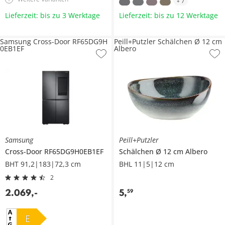
+
7
Lieferzeit: bis zu 3 Werktage
Lieferzeit: bis zu 12 Werktage
Samsung Cross-Door RF65DG9H
Peill+Putzler Schälchen Ø 12 cm
0EB1EF
Albero
Samsung
Peill+Putzler
Cross-Door
RF65DG9H0EB1EF
Schälchen Ø 12 cm
Albero
BHT 91,2|183|72,3 cm
BHL 11|5|12 cm
2
2.069
,
-
5
,
59
E