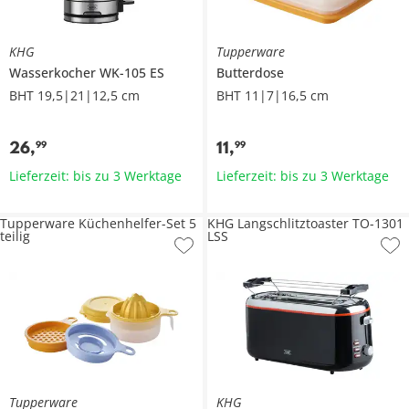
KHG
Tupperware
Wasserkocher
WK-105 ES
Butterdose
BHT 19,5|21|12,5 cm
BHT 11|7|16,5 cm
26
,
11
,
99
99
Lieferzeit: bis zu 3 Werktage
Lieferzeit: bis zu 3 Werktage
Tupperware Küchenhelfer-Set 5
KHG Langschlitztoaster TO-1301
teilig
LSS
Tupperware
KHG