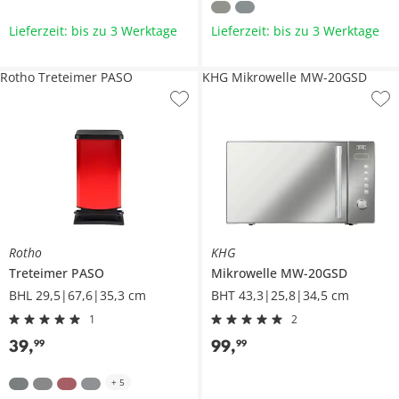
Lieferzeit: bis zu 3 Werktage
Lieferzeit: bis zu 3 Werktage
Rotho Treteimer PASO
KHG Mikrowelle MW-20GSD
Rotho
KHG
Treteimer
PASO
Mikrowelle
MW-20GSD
BHL 29,5|67,6|35,3 cm
BHT 43,3|25,8|34,5 cm
1
2
39
,
99
,
99
99
+
5