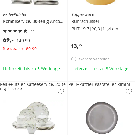
Peill+Putzler
Tupperware
Kombiservice, 30-teilig
Ancona
Rührschüssel
BHT 19,7|20,3|11,4 cm
33
69
,
-
149
,
99
13
,
99
Sie sparen
80
,
99
Weitere Varianten
Lieferzeit: bis zu 3 Werktage
Lieferzeit: bis zu 3 Werktage
Peill+Putzler Kaffeeservice, 20-te
Peill+Putzler Pastateller Rimini
ilig Firenze