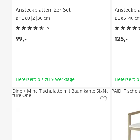
Ansteckplatten, 2er-Set
Ansteckpla
BHL 80|2|30 cm
BL 85|40 c
5
99
,
-
125
,
-
Lieferzeit: bis zu 9 Werktage
Lieferzeit: 
Dine + Mine Tischplatte mit Baumkante SigNa
PAIDI Tischpla
ture One