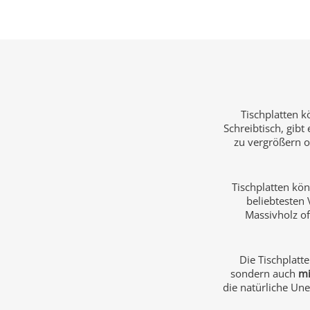
Tischplatten k
Schreibtisch, gib
zu vergrößern o
Tischplatten kö
beliebtesten 
Massivholz of
Die Tischplatt
sondern auch
mi
die natürliche Un