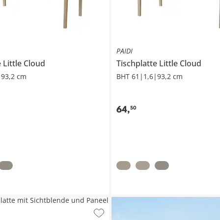
PAIDI
e
Little Cloud
Tischplatte
Little Cloud
|93,2 cm
BHT 61|1,6|93,2 cm
64
,
50
latte mit Sichtblende und Paneel