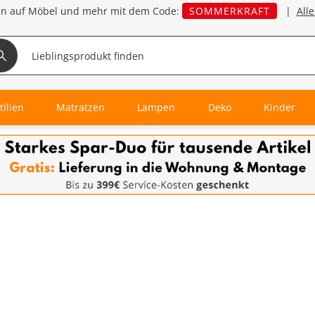
en auf Möbel und mehr mit dem Code:
SOMMERKRAFT
|
All
tilien
Matratzen
Lampen
Deko
Kinder