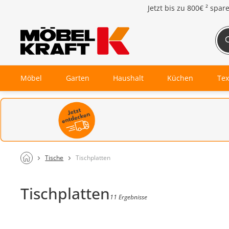
Jetzt bis zu
800€ ²
spar
Möbel
Garten
Haushalt
Küchen
Tex
Tische
Tischplatten
Tischplatten
11 Ergebnisse