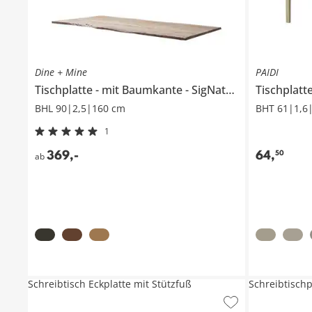
Dine + Mine
PAIDI
Tischplatte
mit Baumkante
SigNature One
Tischplatt
BHL 90|2,5|160 cm
BHT 61|1,6
1
369
,
-
64
,
50
ab
Schreibtisch Eckplatte mit Stützfuß
Schreibtischp