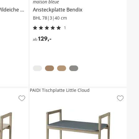
maison bleue
ildeiche
Comida
Ansteckplatte
Bendix
BHL 78|3|40 cm
1
129
,
-
ab
PAIDI Tischplatte Little Cloud