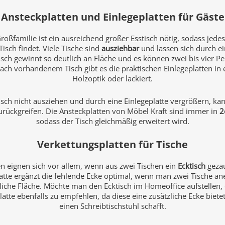
Ansteckplatten und Einlegeplatten für Gäste
roßfamilie ist ein ausreichend großer Esstisch nötig, sodass jede
Tisch findet. Viele Tische sind
ausziehbar
und lassen sich durch e
isch gewinnt so deutlich an Fläche und es können zwei bis vier
 nach vorhandenem Tisch gibt es die praktischen Einlegeplatten in 
Holzoptik oder lackiert.
Tisch nicht ausziehen und durch eine Einlegeplatte vergrößern, k
rückgreifen. Die Ansteckplatten von Möbel Kraft sind immer in
2
sodass der Tisch gleichmäßig erweitert wird.
Verkettungsplatten für Tische
n eignen sich vor allem, wenn aus zwei Tischen ein
Ecktisch
gezau
atte ergänzt die fehlende Ecke optimal, wenn man zwei Tische ane
zliche Fläche. Möchte man den Ecktisch im Homeoffice aufstellen, 
tte ebenfalls zu empfehlen, da diese eine zusätzliche Ecke bietet
einen Schreibtischstuhl schafft.