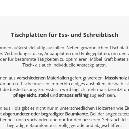
Tischplatten für Ess- und Schreibtisch
önnen äußerst vielfältig ausfallen. Neben gewöhnlichen Tischplatt
t es Verbindungsstücke, Anbauplatten und Einlegeplatten, um den
der für bestimmte Tätigkeiten zu optimieren. Möbel Kraft bietet
Tisch- als auch individuelle Ansteckplatten.
nnen aus
verschiedenen Materialien
gefertigt werden.
Massivholz
i
Varianten. Tische müssen immerhin einiges aushalten, deshalb ist
t die beste Lösung. Ein Esstisch wird täglich mehrmals benutzt 
pflegeleicht
,
stabil
und
strapazierfähig
zugleich sein.
en aus Holz gibt es nicht nur in unterschiedlichen Holzarten wie
Ei
t abgerundeter oder begradigter Baumkante
. Bei der angedeute
ebenheit noch vorhanden und nur für den besseren Gebrauch leic
begradigte Baumkante ist völlig gerade und abgeschliffen.