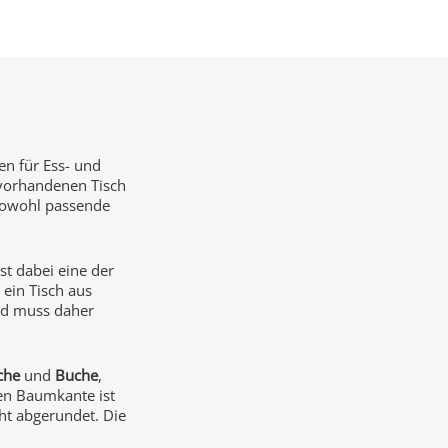
en für Ess- und
 vorhandenen Tisch
 sowohl passende
st dabei eine der
 ein Tisch aus
und muss daher
che
und
Buche
,
ten Baumkante ist
ht abgerundet. Die