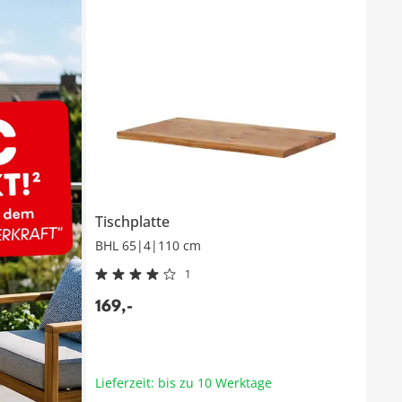
Tischplatte
BHL 65|4|110 cm
1
169
,
-
Lieferzeit: bis zu 10 Werktage