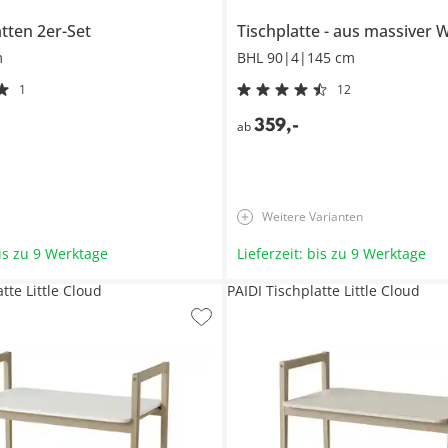
tten 2er-Set
Tischplatte
aus massiver W
m
BHL 90|4|145 cm
1
12
359
,
-
ab
Weitere Varianten
bis zu 9 Werktage
Lieferzeit: bis zu 9 Werktage
tte Little Cloud
PAIDI Tischplatte Little Cloud