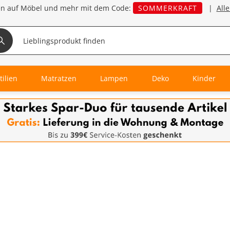
en auf Möbel und mehr mit dem Code:
SOMMERKRAFT
|
All
tilien
Matratzen
Lampen
Deko
Kinder