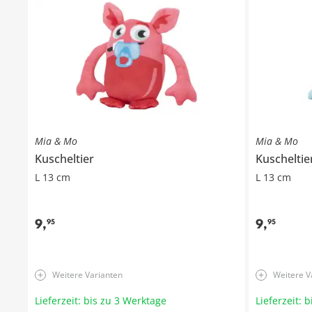
Mia & Mo
Mia & Mo
Kuscheltier
Kuscheltie
L 13 cm
L 13 cm
9
,
9
,
95
95
Weitere Varianten
Weitere V
Lieferzeit: bis zu 3 Werktage
Lieferzeit: 