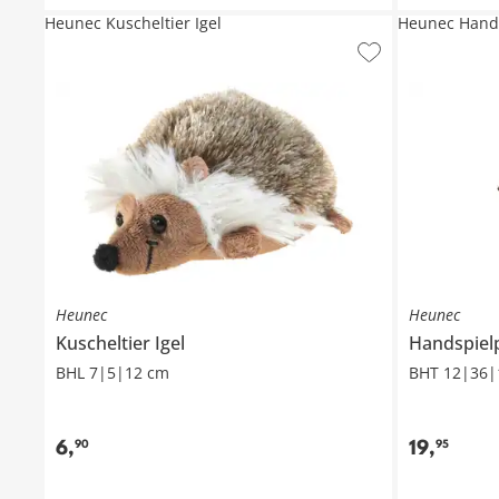
Heunec Kuscheltier Igel
Heunec Hand
Heunec
Heunec
Kuscheltier
Igel
Handspie
BHL 7|5|12 cm
BHT 12|36|
6
,
19
,
90
95