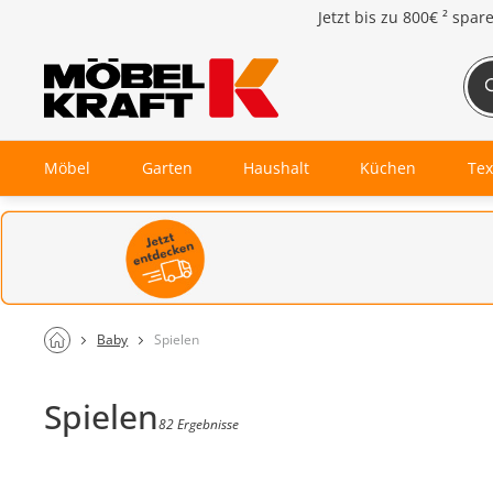
Jetzt bis zu
800€ ²
spar
Möbel
Garten
Haushalt
Küchen
Tex
Baby
Spielen
Spielen
82 Ergebnisse