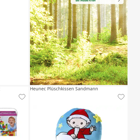
g
Heunec Plüschkissen Sandmann