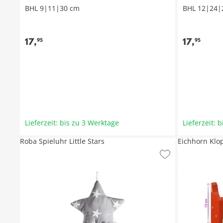
BHL 9|11|30 cm
BHL 12|24|
17
,
17
,
95
95
Lieferzeit: bis zu 3 Werktage
Lieferzeit: 
Roba Spieluhr Little Stars
Eichhorn Klo