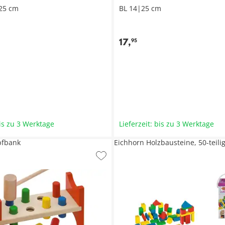
25 cm
BL 14|25 cm
17
,
95
bis zu 3 Werktage
Lieferzeit: bis zu 3 Werktage
pfbank
Eichhorn Holzbausteine, 50-teili