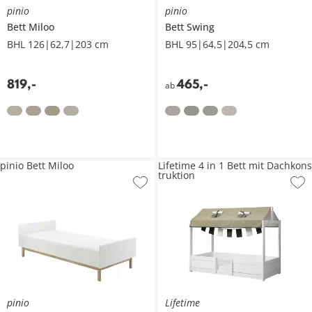
pinio
pinio
Bett
Miloo
Bett
Swing
BHL 126|62,7|203 cm
BHL 95|64,5|204,5 cm
819
,
-
465
,
-
ab
pinio Bett Miloo
Lifetime 4 in 1 Bett mit Dachkons
truktion
pinio
Lifetime