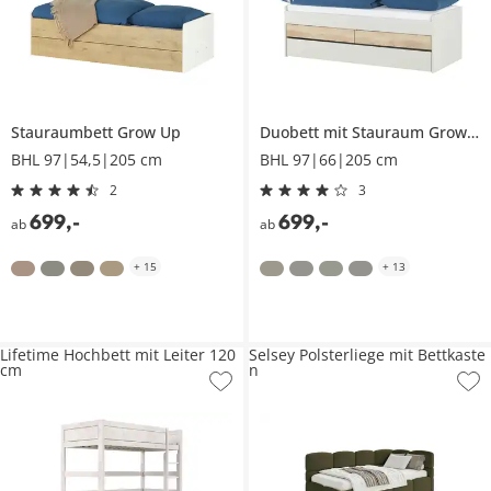
Stauraumbett
Grow Up
Duobett mit Stauraum
Grow Up
BHL 97|54,5|205 cm
BHL 97|66|205 cm
2
3
699
,
-
699
,
-
ab
ab
+
15
+
13
Lifetime Hochbett mit Leiter 120
Selsey Polsterliege mit Bettkaste
cm
n