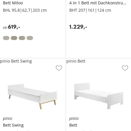
Bett
Miloo
4 in 1 Bett mit Dachkonstruktion
BHL 95,8|62,7|203 cm
BHT 207|161|124 cm
619
,
-
1.229
,
-
ab
pinio Bett Swing
pinio Bett
pinio
pinio
Bett
Swing
Bett