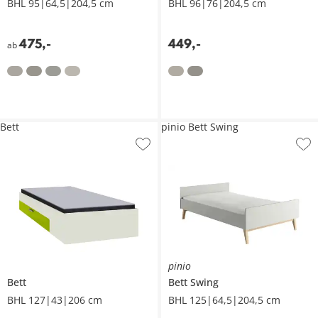
BHL 95|64,5|204,5 cm
BHL 96|76|204,5 cm
475
,
-
449
,
-
ab
Bett
pinio Bett Swing
pinio
Bett
Bett
Swing
BHL 127|43|206 cm
BHL 125|64,5|204,5 cm