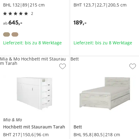
BHL 132|89|215 cm
BHT 123,7|22,7|200,5 cm
2
645
,
-
189
,
-
ab
Lieferzeit: bis zu 8 Werktage
Lieferzeit: bis zu 8 Werktage
Mia & Mo Hochbett mit Staurau
Bett
m Tarah
Mia & Mo
Hochbett mit Stauraum
Tarah
Bett
BHT 217|150,6|96 cm
BHL 95,8|80,5|218 cm