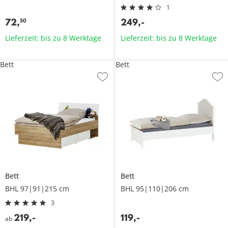
1
72
,
249
,
-
50
Lieferzeit: bis zu 8 Werktage
Lieferzeit: bis zu 8 Werktage
Bett
Bett
Bett
Bett
BHL 97|91|215 cm
BHL 95|110|206 cm
3
219
,
-
119
,
-
ab