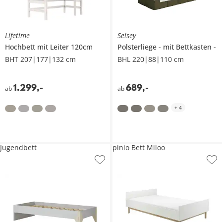
Lifetime
Selsey
Hochbett mit Leiter 120cm
Polsterliege
mit Bettkasten
BHT 207|177|132 cm
BHL 220|88|110 cm
1.299
,
-
689
,
-
ab
ab
+
4
Jugendbett
pinio Bett Miloo