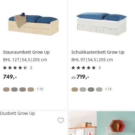
Stauraumbett
Grow Up
Schubkastenbett
Grow Up
BHL 127|54,5|205 cm
BHL 97|54,5|205 cm
2
3
749
,
-
719
,
-
ab
+
15
+
13
Duobett Grow Up