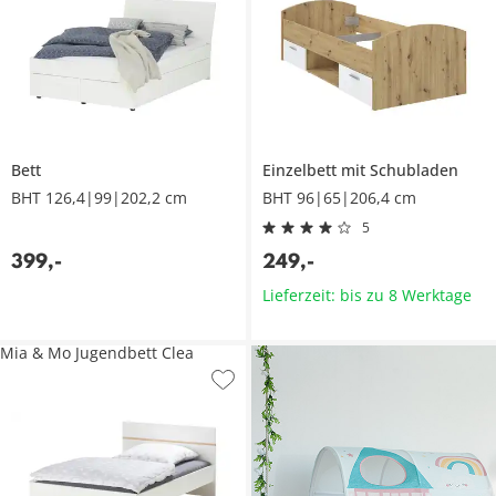
Bett
Einzelbett mit Schubladen
BHT 126,4|99|202,2 cm
BHT 96|65|206,4 cm
5
399
,
-
249
,
-
Lieferzeit: bis zu 8 Werktage
Mia & Mo Jugendbett Clea