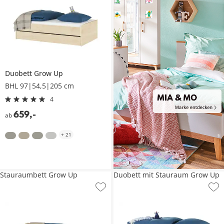
Duobett
Grow Up
BHL 97|54,5|205 cm
4
659
,
-
ab
+
21
Stauraumbett Grow Up
Duobett mit Stauraum Grow Up