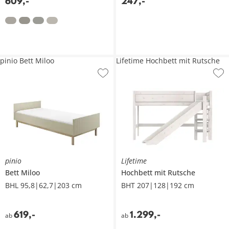
609
,
-
247
,
-
pinio Bett Miloo
Lifetime Hochbett mit Rutsche
pinio
Lifetime
Bett
Miloo
Hochbett mit Rutsche
BHL 95,8|62,7|203 cm
BHT 207|128|192 cm
619
,
-
1.299
,
-
ab
ab