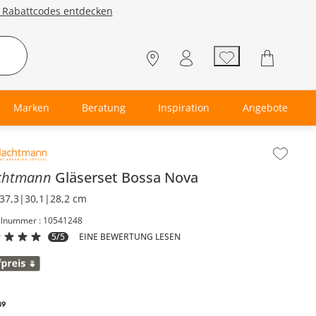
e Rabattcodes entdecken
Marken
Beratung
Inspiration
Angebote
lt der Seitenleiste überspringen - Zum Seitenende
chtmann
Gläserset
Bossa Nova
37,3|30,1|28,2 cm
elnummer : 10541248
5/5
EINE BEWERTUNG LESEN
89