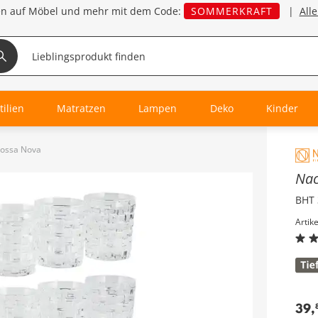
en auf Möbel und mehr mit dem Code:
SOMMERKRAFT
|
All
tilien
Matratzen
Lampen
Deko
Kinder
Bossa Nova
Inha
Na
BHT 
Artik
39
,