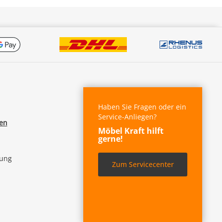
Haben Sie Fragen oder ein
Service-Anliegen?
fen
Möbel Kraft hilft
gerne!
lung
Zum Servicecenter