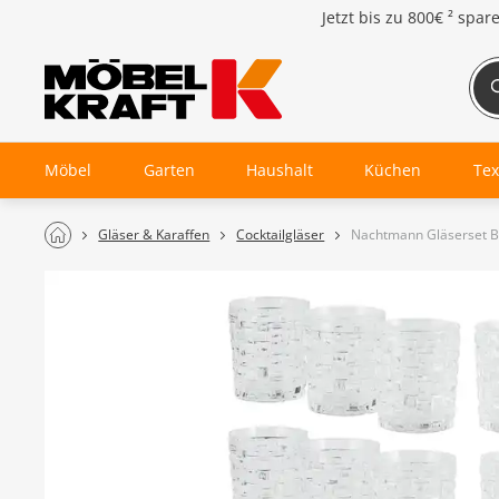
Jetzt bis zu
800€ ²
spar
Möbel
Garten
Haushalt
Küchen
Tex
Gläser & Karaffen
Cocktailgläser
Nachtmann Gläserset 