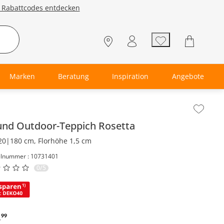
e Rabattcodes entdecken
Marken
Beratung
Inspiration
Angebote
lt der Seitenleiste überspringen - Zum Seitenende
und Outdoor-Teppich
Rosetta
20|180 cm, Florhöhe 1,5 cm
elnummer : 10731401
0/5
,
99