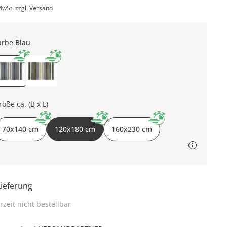
MwSt. zzgl.
Versand
arbe
Blau
röße ca. (B x L)
70x140 cm
120x180 cm
160x230 cm
Lieferung
rzeit nicht bestellbar