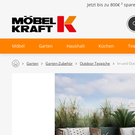
Jetzt bis zu
800€ ²
spar
Möbel
Garten
Haushalt
Küchen
Tex
Garten
Garten-Zubehör
Outdoor Teppiche
In-und Ou