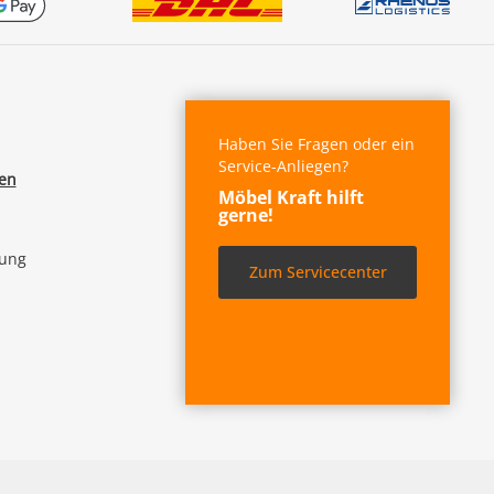
Haben Sie Fragen oder ein
Service-Anliegen?
fen
Möbel Kraft hilft
gerne!
lung
Zum Servicecenter