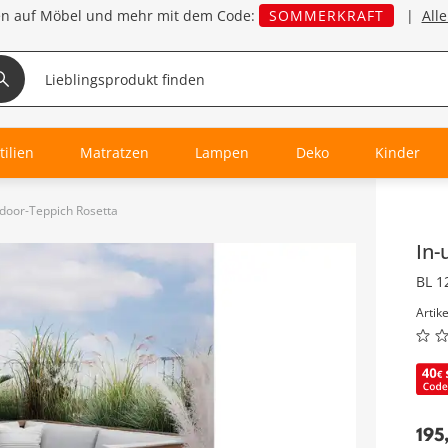
en auf Möbel und mehr mit dem Code:
SOMMERKRAFT
|
All
tilien
Matratzen
Lampen
Deko
Kinder
tdoor-Teppich Rosetta
Inha
In-
BL 1
Artik
195