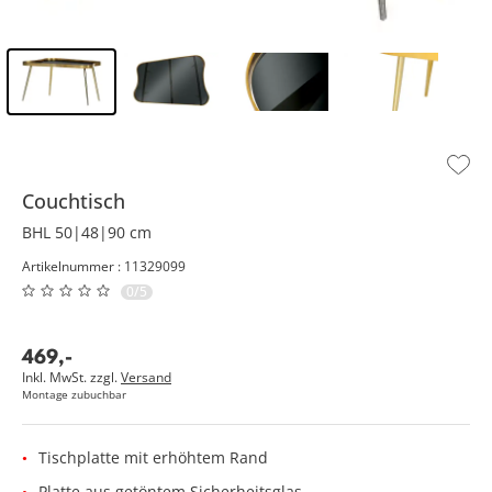
Inhalt der Seitenleiste überspringen - Zum Seitenende
Couchtisch
BHL 50|48|90 cm
Artikelnummer : 11329099
0/5
469
,
-
Inkl. MwSt. zzgl.
Versand
Montage zubuchbar
Tischplatte mit erhöhtem Rand
Platte aus getöntem Sicherheitsglas