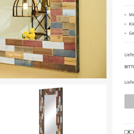
Me
Ki
Ge
Lief
BITT
Lief