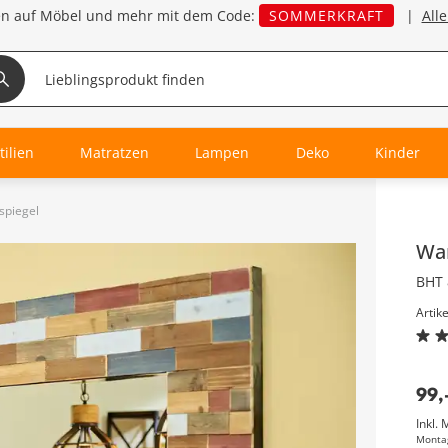
en auf Möbel und mehr mit dem Code:
SOMMERKRAFT
|
All
tilien
Matratzen
Lampen
Deko
Kinder
spiegel
Inha
Wa
BHT 
Artik
99
,
Inkl. 
Monta