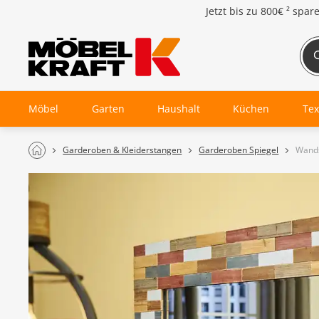
Jetzt bis zu
800€ ²
spar
Möbel
Garten
Haushalt
Küchen
Tex
Garderoben & Kleiderstangen
Garderoben Spiegel
Wand