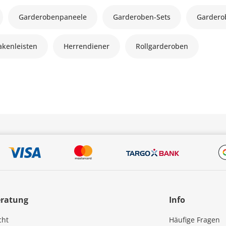
Garderobenpaneele
Garderoben-Sets
Gardero
akenleisten
Herrendiener
Rollgarderoben
eratung
Info
cht
Häufige Fragen