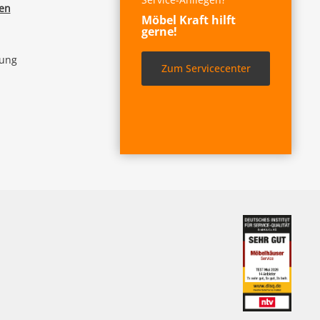
fen
Möbel Kraft hilft
gerne!
lung
Zum Servicecenter