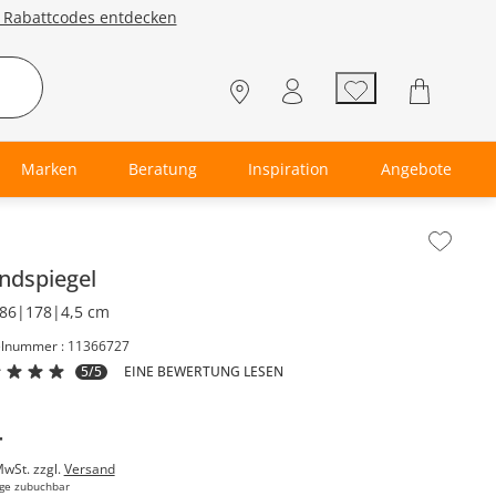
e Rabattcodes entdecken
Marken
Beratung
Inspiration
Angebote
lt der Seitenleiste überspringen - Zum Seitenende
ndspiegel
86|178|4,5 cm
elnummer : 11366727
5/5
EINE BEWERTUNG LESEN
-
MwSt. zzgl.
Versand
ge zubuchbar