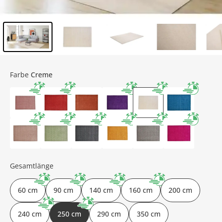
Inhalt der Seitenleiste überspringen - Zum Seitenende
Farbe
Creme
Gesamtlänge
60 cm
90 cm
140 cm
160 cm
200 cm
240 cm
250 cm
290 cm
350 cm