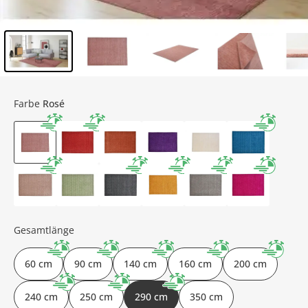
Inhalt der Seitenleiste überspringen - Zum Seitenende
Farbe
Rosé
Gesamtlänge
60 cm
90 cm
140 cm
160 cm
200 cm
240 cm
250 cm
290 cm
350 cm