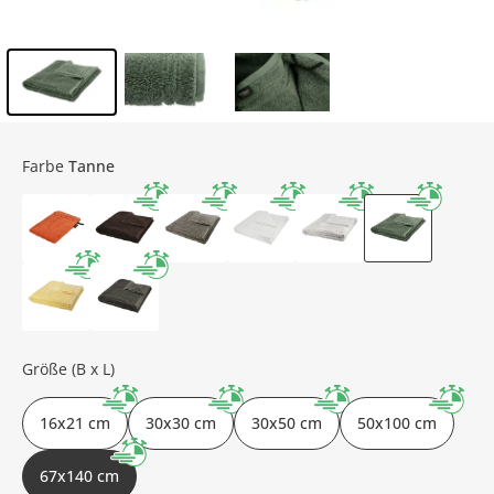
Inhalt der Seitenleiste überspringen - Zum Seitenende
Farbe
Tanne
Größe (B x L)
16x21 cm
30x30 cm
30x50 cm
50x100 cm
67x140 cm