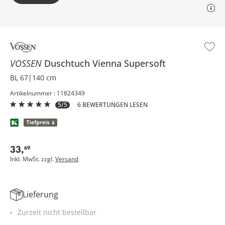
VOSSEN
Duschtuch
Vienna Supersoft
BL 67|140 cm
Artikelnummer : 11824349
5/5
6 BEWERTUNGEN LESEN
33
,
69
Inkl. MwSt. zzgl.
Versand
Lieferung
Zurzeit nicht bestellbar