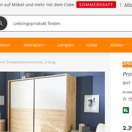
en auf Möbel und mehr mit dem Code:
SOMMERKRAFT
|
All
tilien
Matratzen
Lampen
Deko
Kinder
imo Schwebetürenschrank, 2-türig
Inha
Pr
BHT 
Artik
2.3