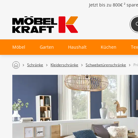
Jetzt bis zu
800€ ²
spar
Möbel
Garten
Haushalt
Küchen
Tex
Schränke
Kleiderschränke
Schwebetürenschränke
Pr