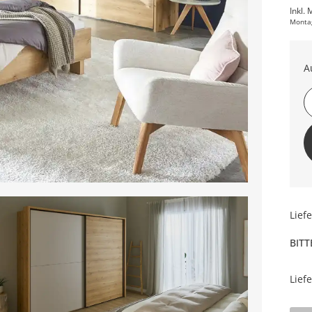
Inkl. 
Monta
A
Lief
BITT
Lief