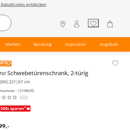
e Rabattcodes entdecken
Marken
Beratung
Inspiration
Angebote
lt der Seitenleiste überspringen - Zum Seitenende
imo
Schwebetürenschrank, 2-türig
260|221|67 cm
elnummer : 12108630
0/5
99
,
-