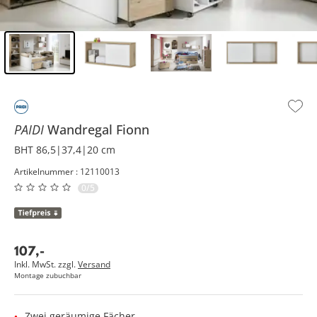
Inhalt der Seitenleiste überspringen - Zum Seitenende
PAIDI
Wandregal
Fionn
BHT 86,5|37,4|20 cm
Artikelnummer : 12110013
0/5
107
,
-
Inkl. MwSt. zzgl.
Versand
Montage zubuchbar
Zwei geräumige Fächer