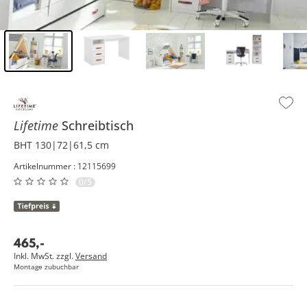
Inhalt der Seitenleiste überspringen - Zum Seitenende
Lifetime
Schreibtisch
BHT 130|72|61,5 cm
Artikelnummer : 12115699
0/5
465
,
-
Inkl. MwSt. zzgl.
Versand
Montage zubuchbar