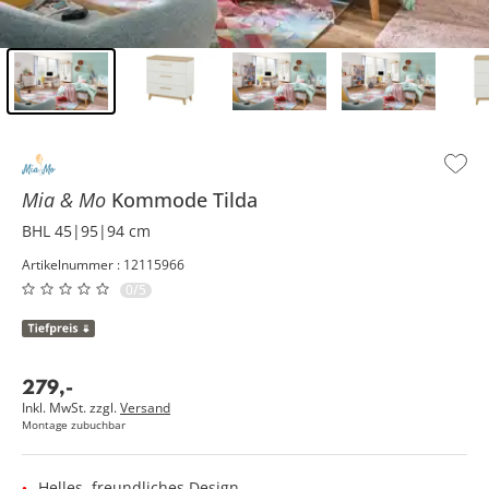
Inhalt der Seitenleiste überspringen - Zum Seitenende
Mia & Mo
Kommode
Tilda
BHL 45|95|94 cm
Artikelnummer : 12115966
0/5
279
,
-
Inkl. MwSt. zzgl.
Versand
Montage zubuchbar
Helles, freundliches Design