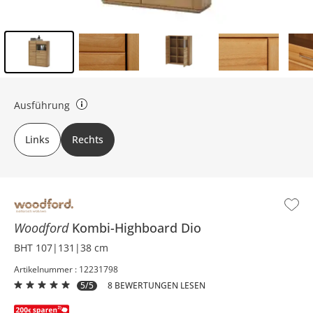
Inhalt der Seitenleiste überspringen - Zum Seitenende
Ausführung
Gibt an, auf welcher Seite die Glastür ist.
Links
Rechts
Woodford
Kombi-Highboard
Dio
BHT 107|131|38 cm
Artikelnummer : 12231798
5/5
8 BEWERTUNGEN LESEN