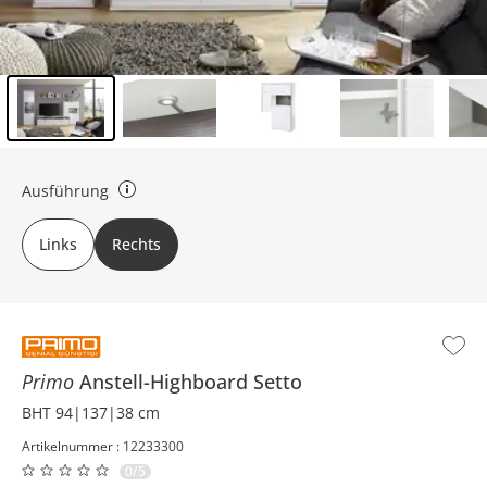
Inhalt der Seitenleiste überspringen - Zum Seitenende
Ausführung
Gibt an, auf welcher Seite die Glastür ist.
Links
Rechts
Primo
Anstell-Highboard
Setto
BHT 94|137|38 cm
Artikelnummer : 12233300
0/5