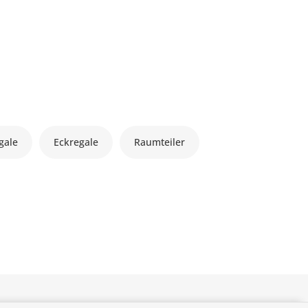
gale
Eckregale
Raumteiler