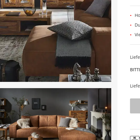
Ho
Du
Vi
Lief
BITT
Lief