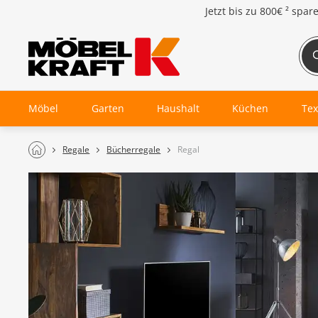
Jetzt bis zu
800€ ²
spar
Möbel
Garten
Haushalt
Küchen
Tex
Regale
Bücherregale
Regal