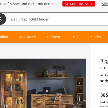
en auf Möbel und mehr mit dem Code:
SOMMERKRAFT
|
All
tilien
Matratzen
Lampen
Deko
Kinder
Inha
Reg
BHT 
Artik
385
Inkl. 
Monta