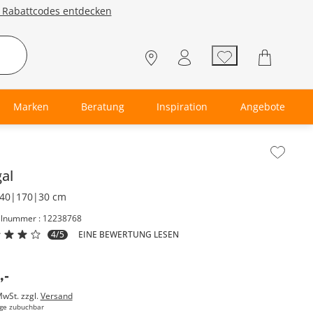
e Rabattcodes entdecken
Marken
Beratung
Inspiration
Angebote
lt der Seitenleiste überspringen - Zum Seitenende
al
40|170|30 cm
elnummer : 12238768
4/5
EINE BEWERTUNG LESEN
,
-
MwSt. zzgl.
Versand
ge zubuchbar