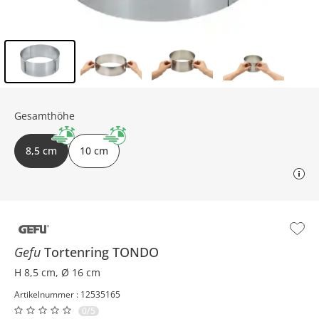
Inhalt der Seitenleiste überspringen - Zum Seitenende
Gesamthöhe
8,5 cm
10 cm
Gefu
Tortenring
TONDO
H 8,5 cm, Ø 16 cm
Artikelnummer : 12535165
0/5