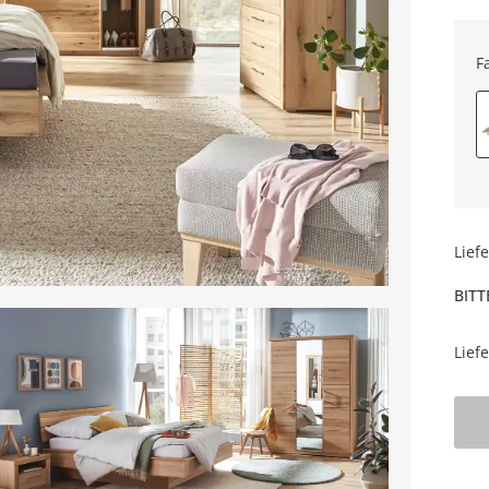
F
Lief
BITT
Lief