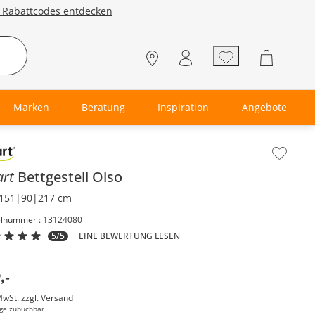
e Rabattcodes entdecken
Marken
Beratung
Inspiration
Angebote
lt der Seitenleiste überspringen - Zum Seitenende
art
Bettgestell
Olso
151|90|217 cm
elnummer : 13124080
5/5
EINE BEWERTUNG LESEN
9
,
-
MwSt. zzgl.
Versand
ge zubuchbar