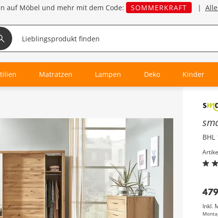
en auf Möbel und mehr mit dem Code:
SOMMERKRAFT
|
All
tilien
Matratzen
Lampen
Deko
Kinder
Inha
sm
BHL 
Artik
47
Inkl. 
Monta