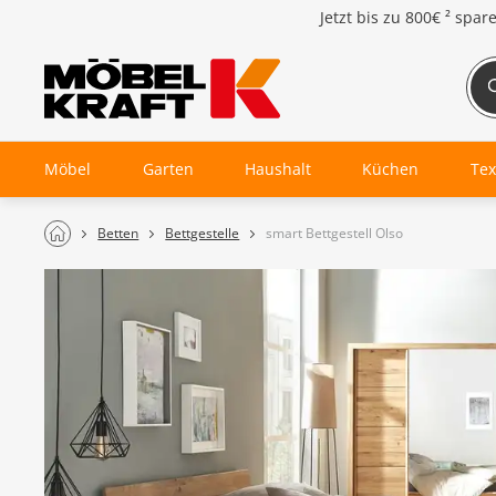
Jetzt bis zu
800€ ²
spar
Möbel
Garten
Haushalt
Küchen
Tex
Betten
Bettgestelle
smart Bettgestell Olso