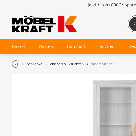
Jetzt bis zu
800€ ²
spar
Möbel
Garten
Haushalt
Küchen
Tex
Schränke
Vitrinen & Anrichten
smart Vitrine