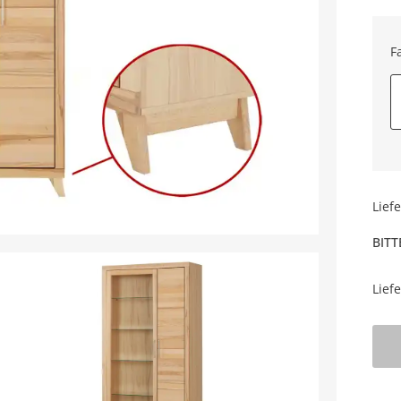
F
Lief
BITT
Lief