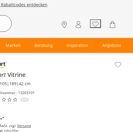
e Rabattcodes entdecken
Marken
Beratung
Inspiration
Angebote
lt der Seitenleiste überspringen - Zum Seitenende
art
Vitrine
105|189|42 cm
elnummer : 13203101
0/5
9
,
-
MwSt. zzgl.
Versand
ge zubuchbar