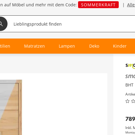
en auf Möbel und mehr mit dem Code:
SOMMERKRAFT
|
All
tilien
Matratzen
Lampen
Deko
Kinder
Inha
sm
BHT 
Artik
78
Inkl. 
Monta