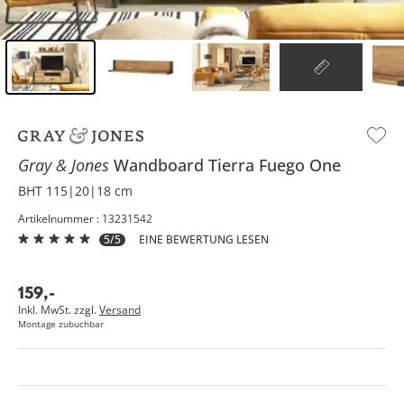
Inhalt der Seitenleiste überspringen - Zum Seitenende
Gray & Jones
Wandboard
Tierra Fuego One
BHT 115|20|18 cm
Artikelnummer : 13231542
5/5
EINE BEWERTUNG LESEN
159
,
-
Inkl. MwSt. zzgl.
Versand
Montage zubuchbar