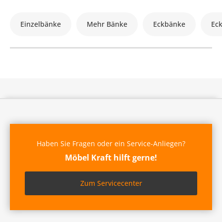
Einzelbänke
Mehr Bänke
Eckbänke
Ec
Haben Sie Fragen oder ein Service-Anliegen?
Möbel Kraft hilft gerne!
Zum Servicecenter