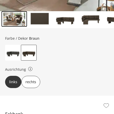
Inhalt der Seitenleiste überspringen - Zum Seitenende
Farbe / Dekor
Braun
Ausrichtung
Gibt an, auf welcher Seite der kurze Schenkel ist.
links
rechts
Eckbank