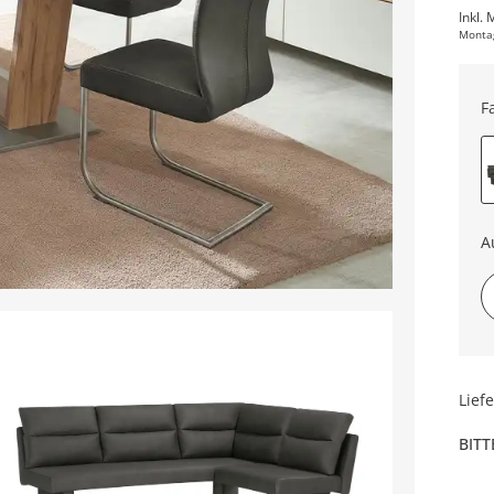
Inkl. 
Monta
F
A
Gi
Lief
BITT