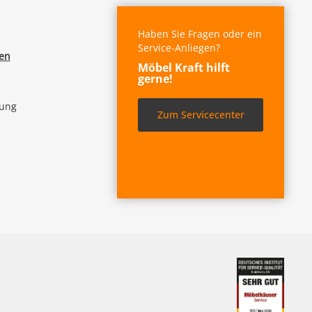
Haben Sie Fragen oder ein
Service-Anliegen?
fen
Möbel Kraft hilft
gerne!
lung
Zum Servicecenter