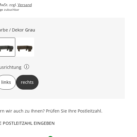
MwSt. zzgl.
Versand
ge zubuchbar
arbe / Dekor
Grau
usrichtung
bt an, auf welcher Seite der kurze Schenkel ist.
links
rechts
ern wir auch zu Ihnen? Prüfen Sie Ihre Postleitzahl.
E POSTLEITZAHL EINGEBEN