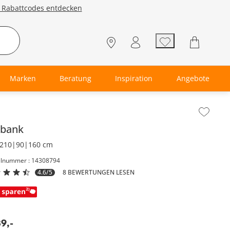
e Rabattcodes entdecken
Marken
Beratung
Inspiration
Angebote
lt der Seitenleiste überspringen - Zum Seitenende
kbank
210|90|160 cm
elnummer : 14308794
4.6/5
8 BEWERTUNGEN LESEN
39
,
-