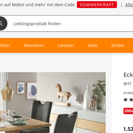
en auf Möbel und mehr mit dem Code:
SOMMERKRAFT
|
All
tilien
Matratzen
Lampen
Deko
Kinder
Inha
Ec
BHT 
Artik
1.5