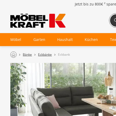
Jetzt bis zu
800€ ²
spar
Möbel
Garten
Haushalt
Küchen
Tex
Bänke
Eckbänke
Eckbank