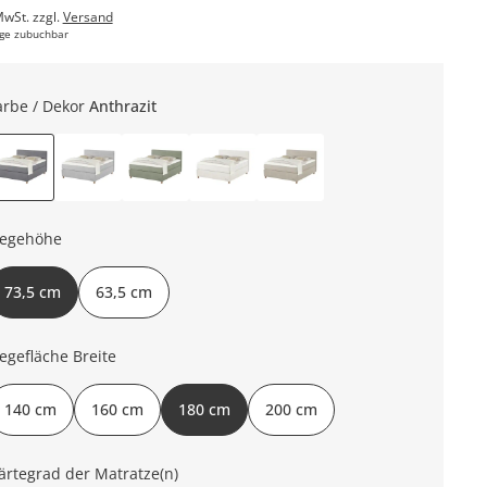
MwSt. zzgl.
Versand
ge zubuchbar
arbe / Dekor
Anthrazit
iegehöhe
73,5 cm
63,5 cm
iegefläche Breite
140 cm
160 cm
180 cm
200 cm
ärtegrad der Matratze(n)