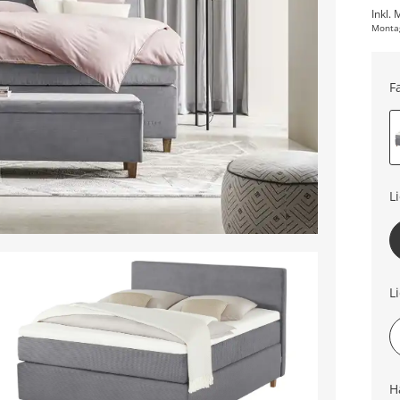
Inkl. 
Monta
F
L
L
H