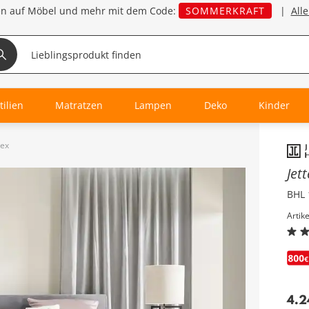
en auf Möbel und mehr mit dem Code:
SOMMERKRAFT
|
All
tilien
Matratzen
Lampen
Deko
Kinder
lex
Inha
Jet
BHL 
Artik
4.2