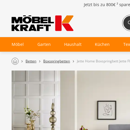
Jetzt bis zu
800€ ²
spar
Möbel
Garten
Haushalt
Küchen
Tex
Betten
Boxspringbetten
Jette Home Boxspringbett Jette F