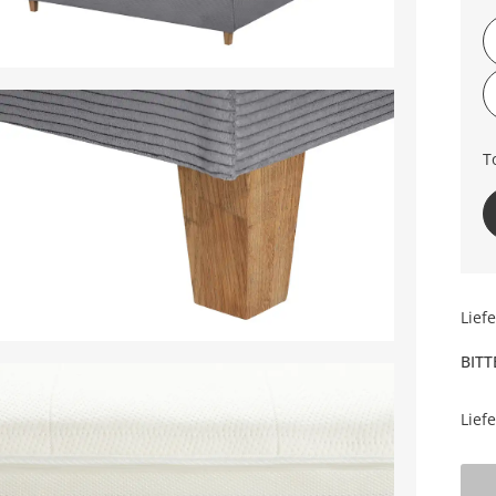
T
Lief
BITT
Lief