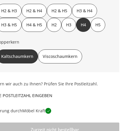
H2 & H3
H2 & H4
H2 & H5
H3 & H4
H3 & H5
H4 & H5
H2
H3
H4
H5
opperkern
Kaltschaumkern
Viscoschaumkern
ern wir auch zu Ihnen? Prüfen Sie Ihre Postleitzahl.
E POSTLEITZAHL EINGEBEN
erung durch
Möbel Kraft
Zurzeit nicht bestellbar