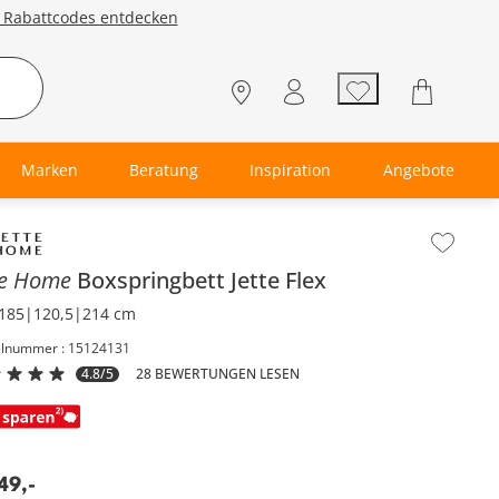
e Rabattcodes entdecken
Marken
Beratung
Inspiration
Angebote
lt der Seitenleiste überspringen - Zum Seitenende
te Home
Boxspringbett
Jette Flex
185|120,5|214 cm
elnummer : 15124131
4.8/5
28 BEWERTUNGEN LESEN
49
,
-