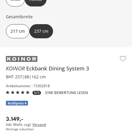
Gesamtbreite
217 cm
237 cm
KOINOR
Eckbank
Dining System 3
BHT 237|88|162 cm
Artikelnummer : 15302818
5/5
EINE BEWERTUNG LESEN
3.149
,
-
Inkl. MwSt. zzgl.
Versand
Montage zubuchbar