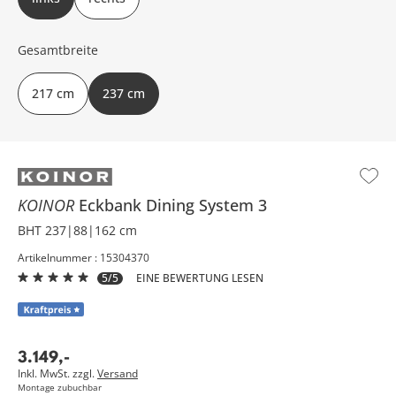
Gesamtbreite
217 cm
237 cm
KOINOR
Eckbank
Dining System 3
BHT 237|88|162 cm
Artikelnummer : 15304370
5/5
EINE BEWERTUNG LESEN
3.149
,
-
Inkl. MwSt. zzgl.
Versand
Montage zubuchbar