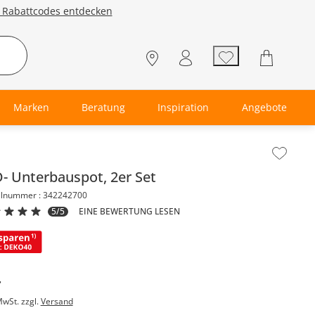
e Rabattcodes entdecken
Marken
Beratung
Inspiration
Angebote
lt der Seitenleiste überspringen - Zum Seitenende
- Unterbauspot, 2er Set
elnummer : 342242700
5/5
EINE BEWERTUNG LESEN
-
MwSt. zzgl.
Versand