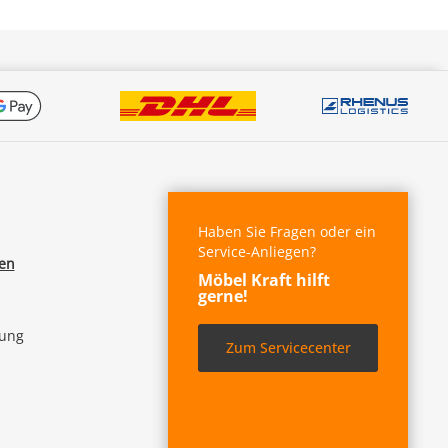
Haben Sie Fragen oder ein
Service-Anliegen?
fen
Möbel Kraft hilft
gerne!
lung
Zum Servicecenter