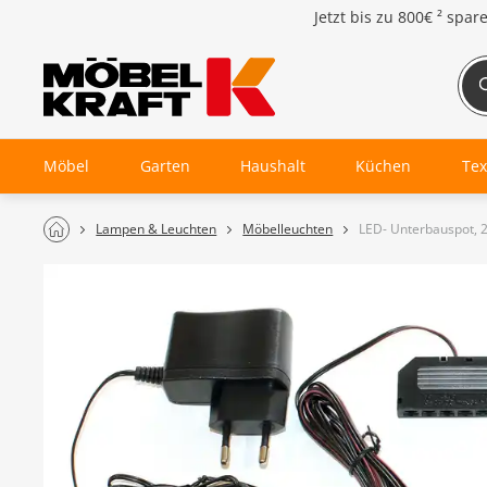
Jetzt bis zu
800€ ²
spar
Möbel
Garten
Haushalt
Küchen
Tex
Lampen & Leuchten
Möbelleuchten
LED- Unterbauspot, 2