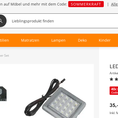
en auf Möbel und mehr mit dem Code:
SOMMERKRAFT
|
All
tilien
Matratzen
Lampen
Deko
Kinder
er Set
Inha
LED
Artik
35
,
Inkl. 