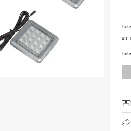
Lief
BITT
Lief