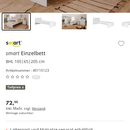
Inhalt der Seitenleiste überspringen - Zum Seitenende
smart
Einzelbett
BHL 105|65|205 cm
Artikelnummer : 40110123
0/5
72
,
50
Inkl. MwSt. zzgl.
Versand
Montage zubuchbar
Lattenrost und Matratze separat erhältlich