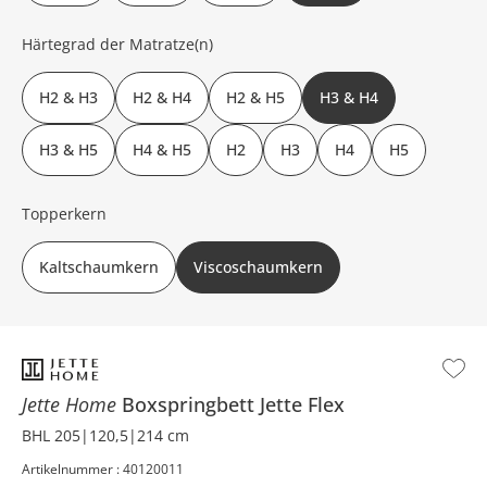
Härtegrad der Matratze(n)
H2 & H3
H2 & H4
H2 & H5
H3 & H4
H3 & H5
H4 & H5
H2
H3
H4
H5
Topperkern
Kaltschaumkern
Viscoschaumkern
Jette Home
Boxspringbett
Jette Flex
BHL 205|120,5|214 cm
Artikelnummer : 40120011