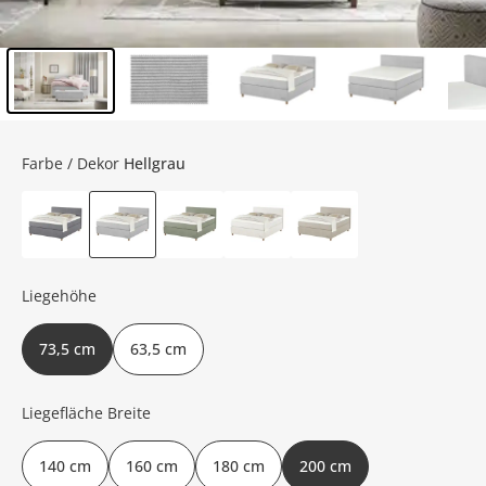
Inhalt der Seitenleiste überspringen - Zum Seitenende
Farbe / Dekor
Hellgrau
Liegehöhe
73,5 cm
63,5 cm
Liegefläche Breite
140 cm
160 cm
180 cm
200 cm