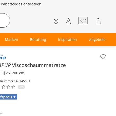
e Rabattcodes entdecken
Marken
Beratung
Inspiration
Angebote
lt der Seitenleiste überspringen - Zum Seitenende
MPUR
Viscoschaummatratze
90|25|200 cm
elnummer : 40145531
0/5
9
,
-