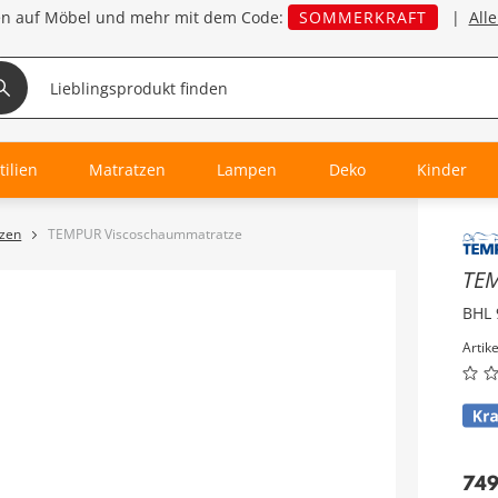
en auf Möbel und mehr mit dem Code:
SOMMERKRAFT
|
All
tilien
Matratzen
Lampen
Deko
Kinder
zen
TEMPUR Viscoschaummatratze
Inha
TE
BHL 
Artik
74