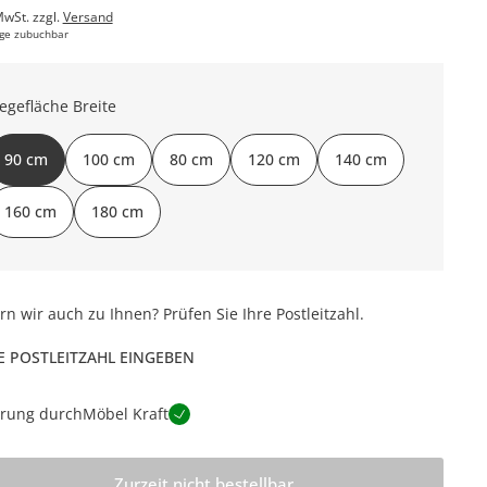
MwSt. zzgl.
Versand
ge zubuchbar
iegefläche Breite
90 cm
100 cm
80 cm
120 cm
140 cm
160 cm
180 cm
ern wir auch zu Ihnen? Prüfen Sie Ihre Postleitzahl.
E POSTLEITZAHL EINGEBEN
erung durch
Möbel Kraft
Zurzeit nicht bestellbar