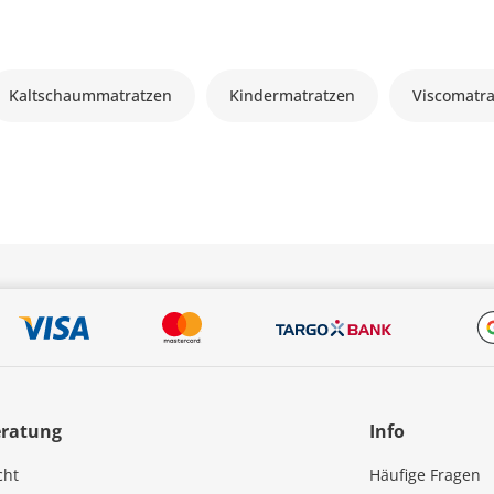
Kaltschaummatratzen
Kindermatratzen
Viscomatr
eratung
Info
cht
Häufige Fragen