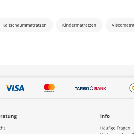
Kaltschaummatratzen
Kindermatratzen
Viscomatr
eratung
Info
cht
Häufige Fragen