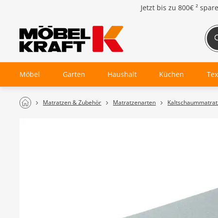
Jetzt bis zu
800€ ²
spar
Möbel
Garten
Haushalt
Küchen
Tex
Matratzen & Zubehör
Matratzenarten
Kaltschaummatrat