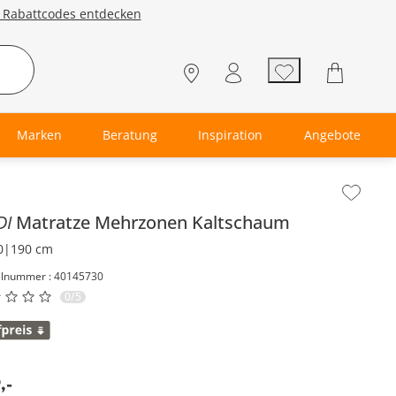
e Rabattcodes entdecken
Marken
Beratung
Inspiration
Angebote
lt der Seitenleiste überspringen - Zum Seitenende
DI
Matratze
Mehrzonen Kaltschaum
0|190 cm
elnummer : 40145730
0/5
9
,
-