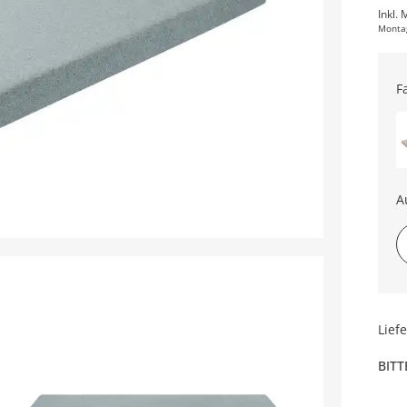
Inkl. 
Monta
F
A
Lief
BITT