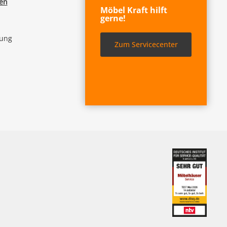
fen
Möbel Kraft hilft
gerne!
lung
Zum Servicecenter