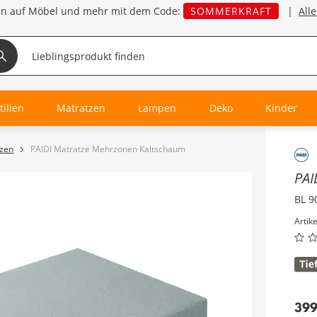
en auf Möbel und mehr mit dem Code:
SOMMERKRAFT
|
All
tilien
Matratzen
Lampen
Deko
Kinder
zen
PAIDI Matratze Mehrzonen Kaltschaum
Inha
PAI
BL 9
Artik
39