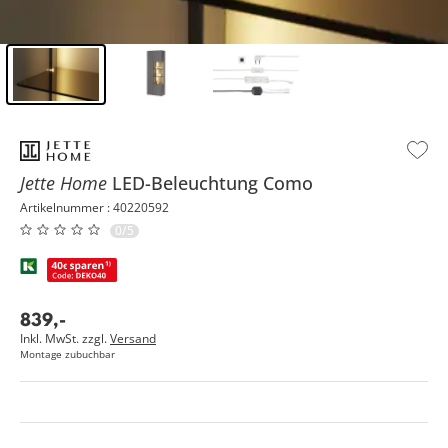
Inhalt der Seitenleiste überspringen - Zum Seitenende
Jette Home
LED-Beleuchtung
Como
Artikelnummer : 40220592
0/5
839
,
-
Inkl. MwSt. zzgl.
Versand
Montage zubuchbar