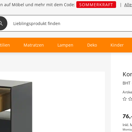
en auf Möbel und mehr mit dem Code:
SOMMERKRAFT
|
All
tilien
Matratzen
Lampen
Deko
Kinder
Inha
Ko
BHT 
Artik
76
,
Inkl. 
Monta