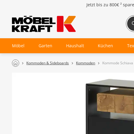
Jetzt bis zu
800€ ²
spar
Möbel
Garten
Haushalt
Küchen
Tex
Kommoden & Sideboards
Kommoden
Kommode Schiava