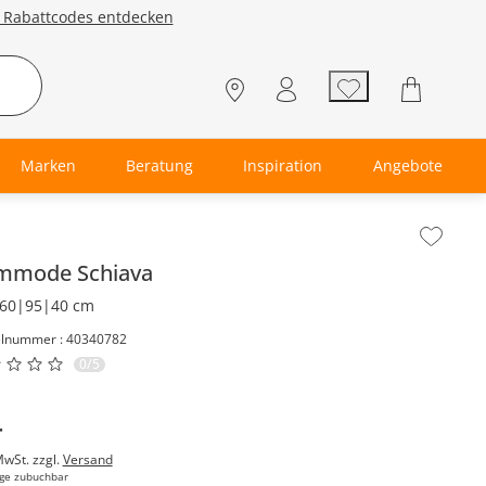
e Rabattcodes entdecken
Marken
Beratung
Inspiration
Angebote
lt der Seitenleiste überspringen - Zum Seitenende
mmode
Schiava
60|95|40 cm
elnummer : 40340782
0/5
-
MwSt. zzgl.
Versand
ge zubuchbar