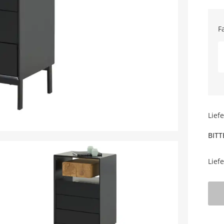
F
Lief
BITT
Lief