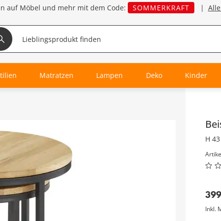
en auf Möbel und mehr mit dem Code:
SOMMERKRAFT
|
All
tilien
Matratzen
Lampen
Deko
Kinder
Inha
Bei
H 43
Artik
39
Inkl. 