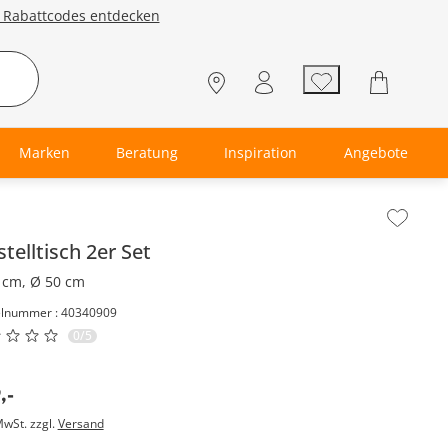
e Rabattcodes entdecken
Marken
Beratung
Inspiration
Angebote
lt der Seitenleiste überspringen - Zum Seitenende
stelltisch 2er Set
 cm, Ø 50 cm
elnummer : 40340909
0/5
9
,
-
MwSt. zzgl.
Versand