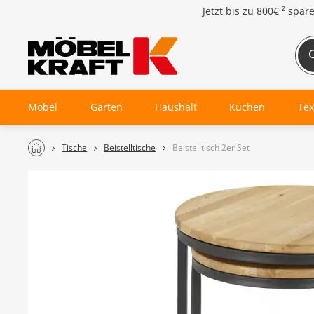
Jetzt bis zu
800€ ²
spar
Möbel
Garten
Haushalt
Küchen
Tex
Tische
Beistelltische
Beistelltisch 2er Set