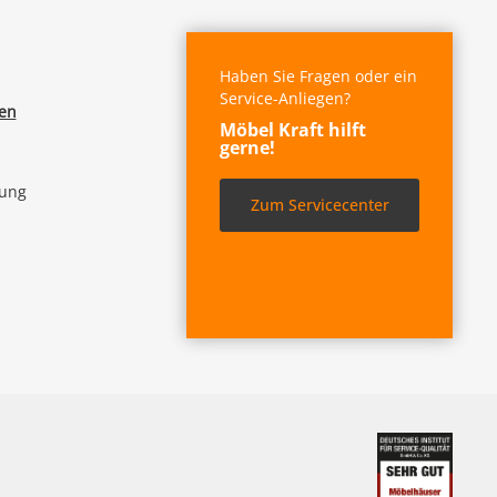
Haben Sie Fragen oder ein
Service-Anliegen?
fen
Möbel Kraft hilft
gerne!
lung
Zum Servicecenter