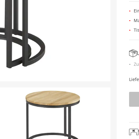
Ei
Ma
Ti
Zu
Lief