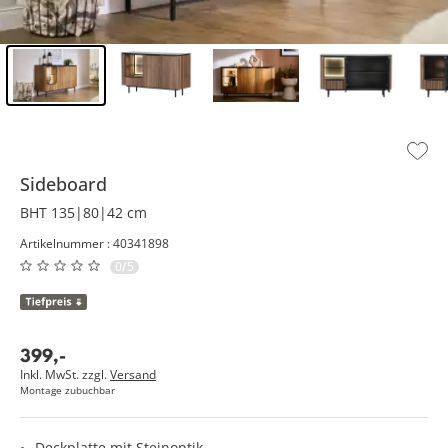
Inhalt der Seitenleiste überspringen - Zum Seitenende
Sideboard
BHT 135|80|42 cm
Artikelnummer : 40341898
0/5
399
,
-
Inkl. MwSt. zzgl.
Versand
Montage zubuchbar
Deckplatte mit Steinoptik